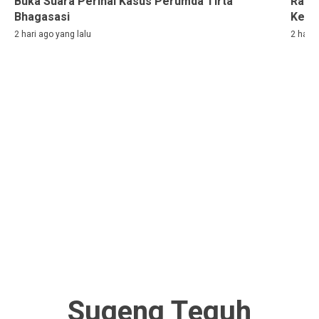
Buka Suara Perihal Kasus Perumda Tirta
Rama
Bhagasasi
Kelih
2 hari ago yang lalu
2 hari 
Sugeng Teguh