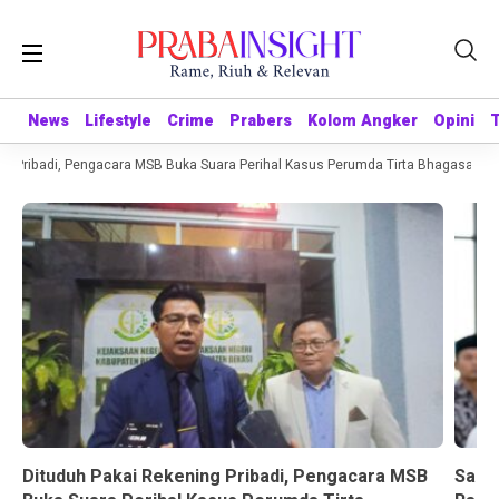
News
News
Lifestyle
Lifestyle
Crime
Crime
Prabers
Prabers
Kolom Angker
Kolom Angker
Opini
Opini
 Pribadi, Pengacara MSB Buka Suara Perihal Kasus Perumda Tirta Bhagasasi
Dituduh Pakai Rekening Pribadi, Pengacara MSB
Sandr