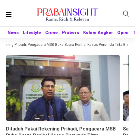
News
News
Lifestyle
Lifestyle
Crime
Crime
Prabers
Prabers
Kolom Angker
Kolom Angker
Opini
Opini
kening Pribadi, Pengacara MSB Buka Suara Perihal Kasus Perumda Tirta Bhagasa
Dituduh Pakai Rekening Pribadi, Pengacara MSB
Sandr