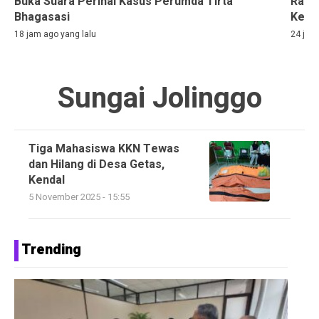
Buka Suara Perihal Kasus Perumda Tirta
Rama
Bhagasasi
Kelih
18 jam ago yang lalu
24 jam
Sungai Jolinggo
Tiga Mahasiswa KKN Tewas
dan Hilang di Desa Getas,
Kendal
5 November 2025 - 15:55
Trending