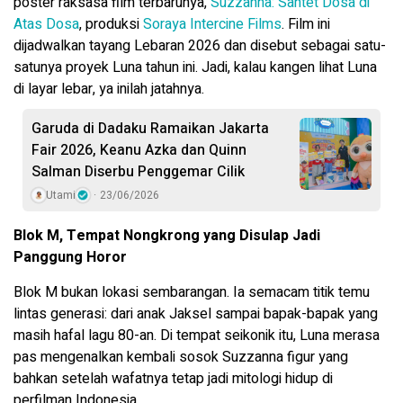
poster raksasa film terbarunya,
Suzzanna: Santet Dosa di
Atas Dosa
, produksi
Soraya Intercine Films
. Film ini
dijadwalkan tayang Lebaran 2026 dan disebut sebagai satu-
satunya proyek Luna tahun ini. Jadi, kalau kangen lihat Luna
di layar lebar, ya inilah jatahnya.
Garuda di Dadaku Ramaikan Jakarta
Fair 2026, Keanu Azka dan Quinn
Salman Diserbu Penggemar Cilik
Utami
23/06/2026
Blok M, Tempat Nongkrong yang Disulap Jadi
Panggung Horor
Blok M bukan lokasi sembarangan. Ia semacam titik temu
lintas generasi: dari anak Jaksel sampai bapak-bapak yang
masih hafal lagu 80-an. Di tempat seikonik itu, Luna merasa
pas mengenalkan kembali sosok Suzzanna figur yang
bahkan setelah wafatnya tetap jadi mitologi hidup di
perfilman Indonesia.