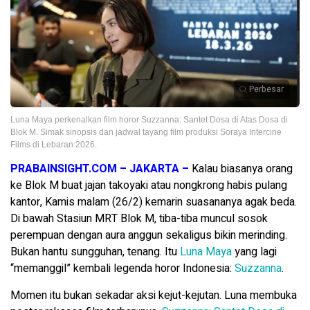
Perbesar
Luna Maya perkenalkan film horor Suzzanna: Santet Dosa di Atas Dosa di
Blok M. Simak sinopsis dan jadwal tayang film produksi Soraya Intercine
Films di Lebaran 2026.
PRABAINSIGHT.COM – JAKARTA –
Kalau biasanya orang
ke Blok M buat jajan takoyaki atau nongkrong habis pulang
kantor, Kamis malam (26/2) kemarin suasananya agak beda.
Di bawah Stasiun MRT Blok M, tiba-tiba muncul sosok
perempuan dengan aura anggun sekaligus bikin merinding.
Bukan hantu sungguhan, tenang. Itu
Luna Maya
yang lagi
“memanggil” kembali legenda horor Indonesia:
Suzzanna
.
Momen itu bukan sekadar aksi kejut-kejutan. Luna membuka