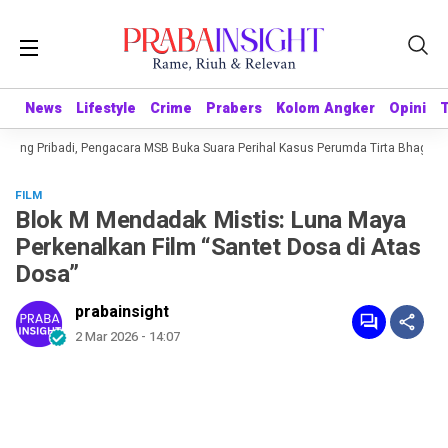
News
News
Lifestyle
Lifestyle
Crime
Crime
Prabers
Prabers
Kolom Angker
Kolom Angker
Opini
Opini
ing Pribadi, Pengacara MSB Buka Suara Perihal Kasus Perumda Tirta Bhagasasi
FILM
Blok M Mendadak Mistis: Luna Maya
Perkenalkan Film “Santet Dosa di Atas
Dosa”
prabainsight
2 Mar 2026 - 14:07