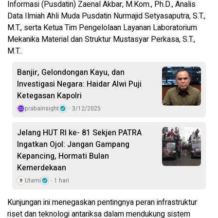
Informasi (Pusdatin) Zaenal Akbar, M.Kom., Ph.D., Analis
Data Ilmiah Ahli Muda Pusdatin Nurmajid Setyasaputra, S.T.,
M.T., serta Ketua Tim Pengelolaan Layanan Laboratorium
Mekanika Material dan Struktur Mustasyar Perkasa, S.T.,
M.T..
Banjir, Gelondongan Kayu, dan
Investigasi Negara: Haidar Alwi Puji
Ketegasan Kapolri
prabainsight
3/12/2025
Jelang HUT RI ke- 81 Sekjen PATRA
Ingatkan Ojol: Jangan Gampang
Kepancing, Hormati Bulan
Kemerdekaan
Utami
1 hari
Kunjungan ini menegaskan pentingnya peran infrastruktur
riset dan teknologi antariksa dalam mendukung sistem