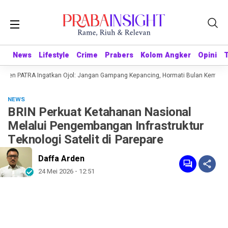
News
News
Lifestyle
Lifestyle
Crime
Crime
Prabers
Prabers
Kolom Angker
Kolom Angker
Opini
Opini
ekjen PATRA Ingatkan Ojol: Jangan Gampang Kepancing, Hormati Bulan Kemerdek
NEWS
BRIN Perkuat Ketahanan Nasional
Melalui Pengembangan Infrastruktur
Teknologi Satelit di Parepare
Daffa Arden
24 Mei 2026 - 12:51