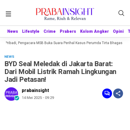
News
News
Lifestyle
Lifestyle
Crime
Crime
Prabers
Prabers
Kolom Angker
Kolom Angker
Opini
Opini
 Pribadi, Pengacara MSB Buka Suara Perihal Kasus Perumda Tirta Bhagasasi
NEWS
BYD Seal Meledak di Jakarta Barat:
Dari Mobil Listrik Ramah Lingkungan
Jadi Petasan!
prabainsight
14 Mei 2025 - 09:29