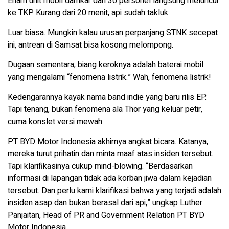
Enam unit mobil damkar dan 30 personel langsung meluncur
ke TKP. Kurang dari 20 menit, api sudah takluk.
Luar biasa. Mungkin kalau urusan perpanjang STNK secepat
ini, antrean di Samsat bisa kosong melompong.
Dugaan sementara, biang keroknya adalah baterai mobil
yang mengalami “fenomena listrik.” Wah, fenomena listrik!
Kedengarannya kayak nama band indie yang baru rilis EP.
Tapi tenang, bukan fenomena ala Thor yang keluar petir,
cuma konslet versi mewah.
PT BYD Motor Indonesia akhirnya angkat bicara. Katanya,
mereka turut prihatin dan minta maaf atas insiden tersebut.
Tapi klarifikasinya cukup mind-blowing. “Berdasarkan
informasi di lapangan tidak ada korban jiwa dalam kejadian
tersebut. Dan perlu kami klarifikasi bahwa yang terjadi adalah
insiden asap dan bukan berasal dari api,” ungkap Luther
Panjaitan, Head of PR and Government Relation PT BYD
Motor Indonesia.