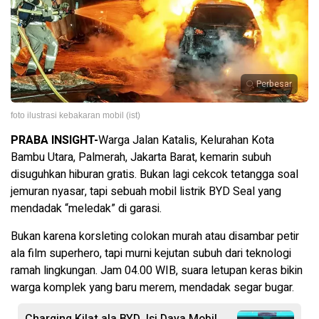
Perbesar
foto ilustrasi kebakaran mobil (ist)
PRABA INSIGHT-
Warga Jalan Katalis, Kelurahan Kota
Bambu Utara, Palmerah, Jakarta Barat, kemarin subuh
disuguhkan hiburan gratis. Bukan lagi cekcok tetangga soal
jemuran nyasar, tapi sebuah mobil listrik BYD Seal yang
mendadak “meledak” di garasi.
Bukan karena korsleting colokan murah atau disambar petir
ala film superhero, tapi murni kejutan subuh dari teknologi
ramah lingkungan. Jam 04.00 WIB, suara letupan keras bikin
warga komplek yang baru merem, mendadak segar bugar.
Charging Kilat ala BYD, Isi Daya Mobil