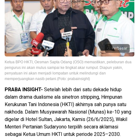
Perbesar
‎Ketua BPO HKTI, Oesman Sapta Odang (OSO) memastikan, peleburan dua
pengurus ini akan mulus sampai ke tingkat akar rumput. Diapun yakin,
penyatuan ini akan menjadi lompatan untuk melindungi dan
memperjuangkan nasib petani.(Foto: prabainsight)
PRABA INSIGHT-
Setelah lebih dari satu dekade hidup
dalam drama dualisme ala sinetron stripping, Himpunan
Kerukunan Tani Indonesia (HKTI) akhirnya sah punya satu
nakhoda. Dalam Musyawarah Nasional (Munas) ke-10 yang
digelar di Hotel Sultan, Jakarta, Kamis (26/6/2025), Wakil
Menteri Pertanian Sudaryono terpilih secara aklamasi
sebagai Ketua Umum HKTI untuk periode 2025–2030.