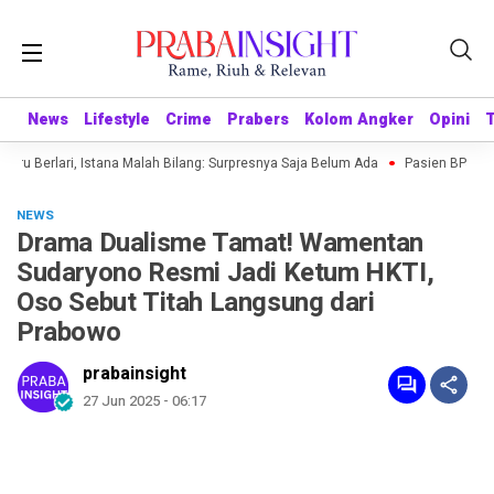
News
News
Lifestyle
Lifestyle
Crime
Crime
Prabers
Prabers
Kolom Angker
Kolom Angker
Opini
Opini
uru Berlari, Istana Malah Bilang: Surpresnya Saja Belum Ada
Pasien BPJS Meni
NEWS
Drama Dualisme Tamat! Wamentan
Sudaryono Resmi Jadi Ketum HKTI,
Oso Sebut Titah Langsung dari
Prabowo
prabainsight
27 Jun 2025 - 06:17