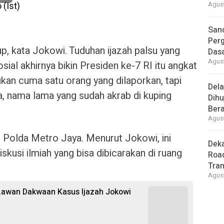
Agust
Sand
Perg
p, kata Jokowi. Tuduhan ijazah palsu yang
Dasa
Agust
osial akhirnya bikin Presiden ke-7 RI itu angkat
ukan cuma satu orang yang dilaporkan, tapi
Del
ya, nama lama yang sudah akrab di kuping
Dihu
Bera
Agust
 Polda Metro Jaya. Menurut Jokowi, ini
Deka
skusi ilmiah yang bisa dibicarakan di ruang
Road
Tra
Agust
 Lawan Dakwaan Kasus Ijazah Jokowi