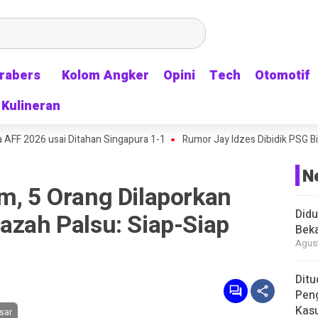
rabers
rabers
Kolom Angker
Kolom Angker
Opini
Opini
Tech
Tech
Otomotif
Otomotif
Kulineran
Kulineran
026 usai Ditahan Singapura 1-1
Rumor Jay Idzes Dibidik PSG Bikin S
N
m, 5 Orang Dilaporkan
Didu
azah Palsu: Siap-Siap
Beka
Agust
Ditu
Pen
Kasu
sar