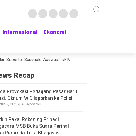
Internasional
Internasional
Ekonomi
Ekonomi
uporter Sassuolo Waswas: Tak Mau Kehilangan Bek Andalan
Chat Whats
ews Recap
ga Provokasi Pedagang Pasar Baru
si, Oknum W Dilaporkan ke Polisi
us 7, 2026 | 4:54 pm WIB
duh Pakai Rekening Pribadi,
gacara MSB Buka Suara Perihal
s Perumda Tirta Bhagasasi