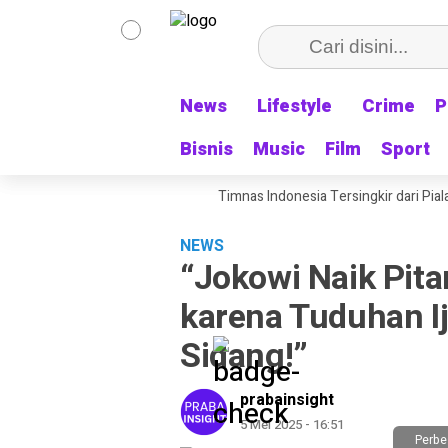
News
News
Lifestyle
Lifestyle
Crime
Crime
P
P
Bisnis
Bisnis
Music
Music
Film
Film
Sport
Sport
ul, Malah Pulang Kampung: Timnas Indonesia Tersingkir dari Piala AFF 2
NEWS
“Jokowi Naik Pita
karena Tuduhan Ij
Sidang!”
prabainsight
5 Mei 2025 - 16:51
Perbe