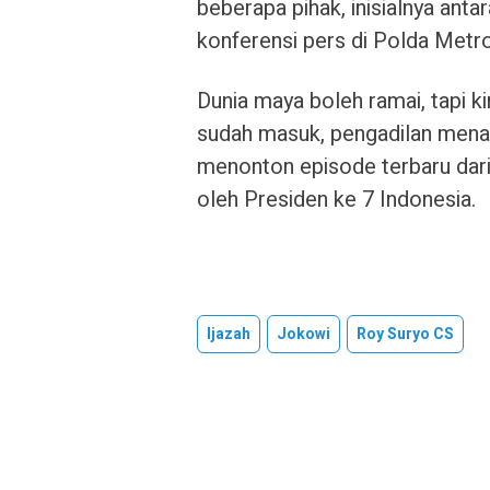
beberapa pihak, inisialnya antar
konferensi pers di Polda Metro
Dunia maya boleh ramai, tapi ki
sudah masuk, pengadilan menant
menonton episode terbaru dari dr
oleh Presiden ke 7 Indonesia.
Ijazah
Jokowi
Roy Suryo CS