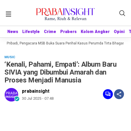
News
News
Lifestyle
Lifestyle
Crime
Crime
Prabers
Prabers
Kolom Angker
Kolom Angker
Opini
Opini
g Pribadi, Pengacara MSB Buka Suara Perihal Kasus Perumda Tirta Bhagasasi
MUSIC
‘Kenali, Pahami, Empati’: Album Baru
SIVIA yang Dibumbui Amarah dan
Proses Menjadi Manusia
prabainsight
30 Jul 2025 - 07:48