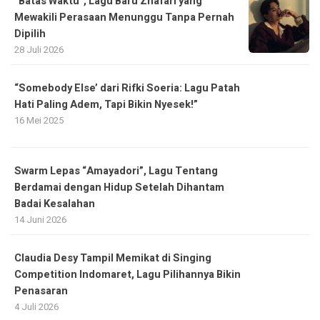
“Batas Waktu”, Lagu Baru Zhafari yang
Mewakili Perasaan Menunggu Tanpa Pernah
Dipilih
28 Juli 2026
“Somebody Else’ dari Rifki Soeria: Lagu Patah
Hati Paling Adem, Tapi Bikin Nyesek!”
16 Mei 2025
Swarm Lepas “Amayadori”, Lagu Tentang
Berdamai dengan Hidup Setelah Dihantam
Badai Kesalahan
14 Juni 2026
Claudia Desy Tampil Memikat di Singing
Competition Indomaret, Lagu Pilihannya Bikin
Penasaran
4 Juli 2026