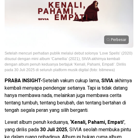
Perbesar
Setelah mencuri perhatian publik melalui debut solonya ‘Love Spells’ (2020)
disusul dengan mini album ‘Camellia’ (2021), SIVIA akhirnya kembali
dengan album penuh keduanya bertajuk ‘Kenali, Pahami, Empati’. Dirilis
pada 30 Juli 2025 di seluruh platform musik digital (foto: Istimewa)
PRABA INSIGHT-
Setelah vakum cukup lama,
SIVIA
akhirnya
kembali menyapa pendengar setianya. Tapi ia tidak datang
hanya membawa nada, melainkan juga membawa cerita
tentang tumbuh, tentang berubah, dan tentang bertahan di
tengah segala peran yang silih berganti.
Lewat album penuh keduanya,
‘Kenali, Pahami, Empati’
,
yang dirilis pada
30 Juli 2025
, SIVIA seolah membuka pintu
ke dalam ruang pribadinya. Album ini bukan cuma album