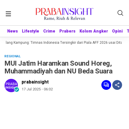
News
News
Lifestyle
Lifestyle
Crime
Crime
Prabers
Prabers
Kolom Angker
Kolom Angker
Opini
Opini
lang Kampung: Timnas Indonesia Tersingkir dari Piala AFF 2026 usai Ditahan Si
REGIONAL
MUI Jatim Haramkan Sound Horeg,
Muhammadiyah dan NU Beda Suara
prabainsight
17 Jul 2025 - 06:02