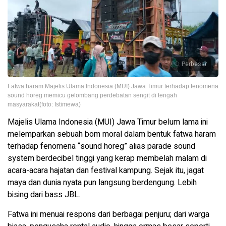
Perbesar
Fatwa haram Majelis Ulama Indonesia (MUI) Jawa Timur terhadap fenomena
sound horeg memicu gelombang perdebatan sengit di tengah
masyarakat(foto: Istimewa)
Majelis Ulama Indonesia (MUI) Jawa Timur belum lama ini
melemparkan sebuah bom moral dalam bentuk fatwa haram
terhadap fenomena “sound horeg” alias parade sound
system berdecibel tinggi yang kerap membelah malam di
acara-acara hajatan dan festival kampung. Sejak itu, jagat
maya dan dunia nyata pun langsung berdengung. Lebih
bising dari bass JBL.
Fatwa ini menuai respons dari berbagai penjuru; dari warga