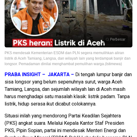
Perbesar
PKS mendesak Kementerian ESDM dan PLN segera memulihkan aliran
listrik di Aceh Tamiang, Langsa, dan wilayah lain yang terdampak banjir dan
longsor. Pemadaman dinilai menghambat pemulihan warga.(Istimewa)
PRABA INSIGHT – JAKARTA –
Di tengah lumpur banjir dan
sisa longsor yang belum sepenuhnya surut, warga Aceh
Tamiang, Langsa, dan sejumlah wilayah lain di Aceh masih
harus menghadapi satu masalah klasik: listrik padam. Tanpa
listrik, hidup serasa ikut dicabut colokannya.
Situasi inilah yang mendorong Partai Keadilan Sejahtera
(PKS) angkat suara. Melalui Kepala Kantor Staf Presiden
PKS, Pipin Sopian, partai ini mendesak Menteri Energi dan