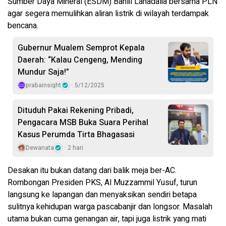
Sumber Daya Mineral (ESDM) Bahlil Lahadalia bersama PLN
agar segera memulihkan aliran listrik di wilayah terdampak
bencana.
Gubernur Mualem Semprot Kepala
Daerah: “Kalau Cengeng, Mending
Mundur Saja!”
prabainsight
5/12/2025
Dituduh Pakai Rekening Pribadi,
Pengacara MSB Buka Suara Perihal
Kasus Perumda Tirta Bhagasasi
Dewanata
2 hari
Desakan itu bukan datang dari balik meja ber-AC.
Rombongan Presiden PKS, Al Muzzammil Yusuf, turun
langsung ke lapangan dan menyaksikan sendiri betapa
sulitnya kehidupan warga pascabanjir dan longsor. Masalah
utama bukan cuma genangan air, tapi juga listrik yang mati