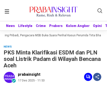
News
News
Lifestyle
Lifestyle
Crime
Crime
Prabers
Prabers
Kolom Angker
Kolom Angker
Opini
Opini
ning Pribadi, Pengacara MSB Buka Suara Perihal Kasus Perumda Tirta Bhagasasi
NEWS
PKS Minta Klarifikasi ESDM dan PLN
soal Listrik Padam di Wilayah Bencana
Aceh
prabainsight
17 Des 2025 - 11:53