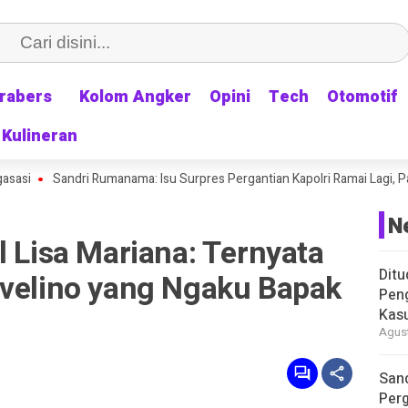
rabers
rabers
Kolom Angker
Kolom Angker
Opini
Opini
Tech
Tech
Otomotif
Otomotif
Kulineran
Kulineran
Sandri Rumanama: Isu Surpres Pergantian Kapolri Ramai Lagi, Padahal D
N
l Lisa Mariana: Ternyata
Ditu
evelino yang Ngaku Bapak
Pen
Kasu
Agust
Sand
Perg