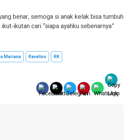
n yang benar, semoga si anak kelak bisa tumbuh
ikut-ikutan cari “siapa ayahku sebenarnya”
sa Mariana
Ravelino
RK