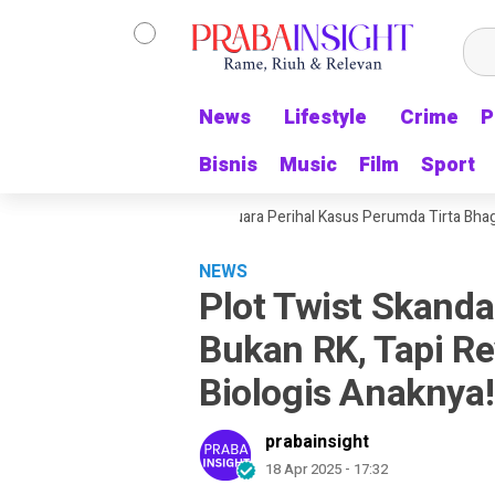
News
News
Lifestyle
Lifestyle
Crime
Crime
P
P
Bisnis
Bisnis
Music
Music
Film
Film
Sport
Sport
di, Pengacara MSB Buka Suara Perihal Kasus Perumda Tirta Bhagasasi
NEWS
Plot Twist Skanda
Bukan RK, Tapi R
Biologis Anaknya!
prabainsight
18 Apr 2025 - 17:32