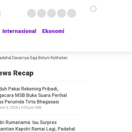
Internasional
Internasional
Ekonomi
Ekonomi
asarnya Saja Belum Kelihatan
Delapan Jam Menunggu Kamar Rawat, Dihu
ews Recap
duh Pakai Rekening Pribadi,
gacara MSB Buka Suara Perihal
s Perumda Tirta Bhagasasi
us 5, 2026 | 5:05 pm WIB
ri Rumanama: Isu Surpres
antian Kapolri Ramai Lagi, Padahal