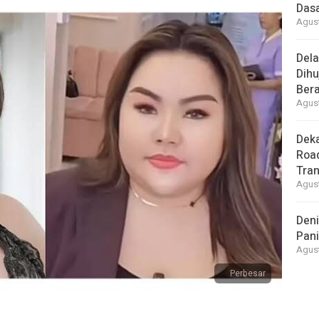
Dasa
Agust
Del
Dihu
Bera
Agust
Deka
Road
Tra
Agust
Deni
Pani
Agust
Perbesar