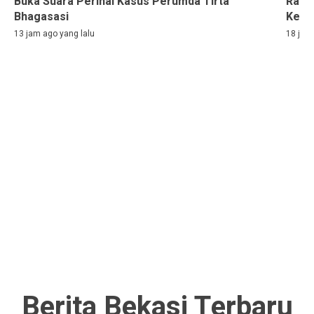
Buka Suara Perihal Kasus Perumda Tirta
Rama
Bhagasasi
Kelih
13 jam ago yang lalu
18 jam
Berita Bekasi Terbaru