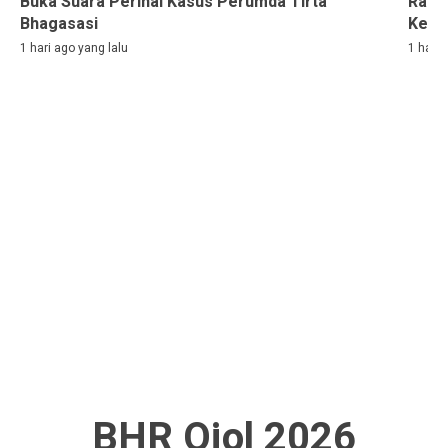
Buka Suara Perihal Kasus Perumda Tirta
Rama
Bhagasasi
Kelih
1 hari ago yang lalu
1 hari 
BHR Ojol 2026