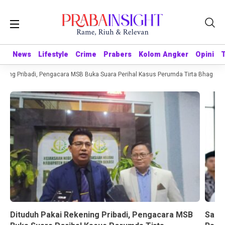
News
News
Lifestyle
Lifestyle
Crime
Crime
Prabers
Prabers
Kolom Angker
Kolom Angker
Opini
Opini
ing Pribadi, Pengacara MSB Buka Suara Perihal Kasus Perumda Tirta Bhagasasi
Dituduh Pakai Rekening Pribadi, Pengacara MSB
Sandr