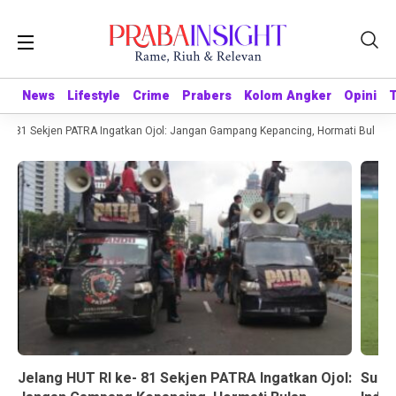
News
News
Lifestyle
Lifestyle
Crime
Crime
Prabers
Prabers
Kolom Angker
Kolom Angker
Opini
Opini
e- 81 Sekjen PATRA Ingatkan Ojol: Jangan Gampang Kepancing, Hormati Bulan K
Jelang HUT RI ke- 81 Sekjen PATRA Ingatkan Ojol:
Suda