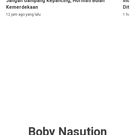
Jangan Gampang Kepancing, Hormati Bulan
Indon
Kemerdekaan
Ditah
12 jam ago yang lalu
1 hari 
Boby Nasution