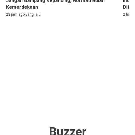
Jangan Gampang Kepancing, Hormati Bulan
Indon
Kemerdekaan
Ditah
23 jam ago yang lalu
2 hari 
Buzzer