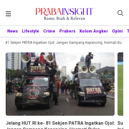
News
News
Lifestyle
Lifestyle
Crime
Crime
Prabers
Prabers
Kolom Angker
Kolom Angker
Opini
Opini
e- 81 Sekjen PATRA Ingatkan Ojol: Jangan Gampang Kepancing, Hormati Bulan K
Jelang HUT RI ke- 81 Sekjen PATRA Ingatkan Ojol:
Suda