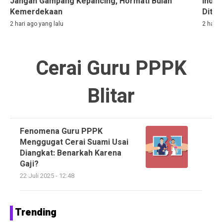
Jangan Gampang Kepancing, Hormati Bulan
Indon
Kemerdekaan
Ditah
2 hari ago yang lalu
2 hari 
Cerai Guru PPPK
Blitar
Fenomena Guru PPPK
Menggugat Cerai Suami Usai
Diangkat: Benarkah Karena
Gaji?
22 Juli 2025 - 12:48
Trending