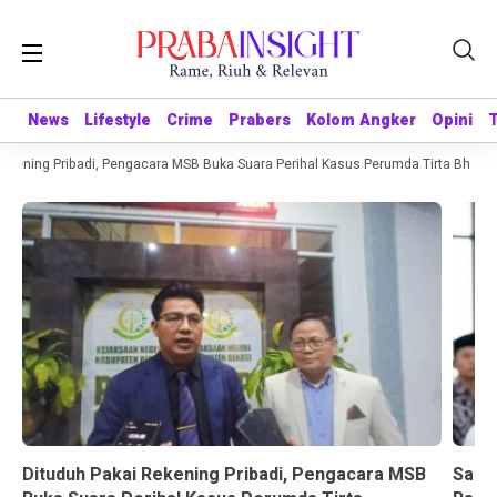
News
News
Lifestyle
Lifestyle
Crime
Crime
Prabers
Prabers
Kolom Angker
Kolom Angker
Opini
Opini
kening Pribadi, Pengacara MSB Buka Suara Perihal Kasus Perumda Tirta Bhagasa
Dituduh Pakai Rekening Pribadi, Pengacara MSB
Sandr