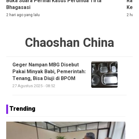
Buka Suara Perihal Kasus Perumda Tirta
Rama
Bhagasasi
Kelih
2 hari ago yang lalu
2 hari 
Chaoshan China
Geger Nampan MBG Disebut
Pakai Minyak Babi, Pemerintah:
Tenang, Bisa Diuji di BPOM
27 Agustus 2025 - 08:52
Trending