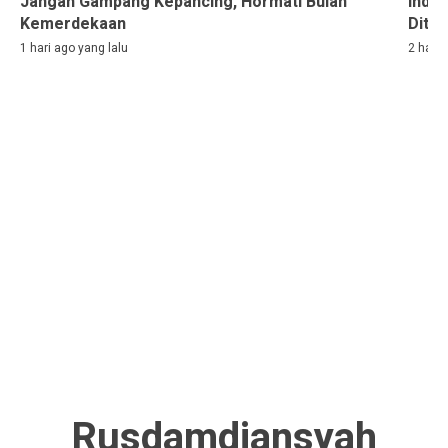
Jangan Gampang Kepancing, Hormati Bulan
Indon
Kemerdekaan
Ditah
1 hari ago yang lalu
2 hari 
Rusdamdiansyah