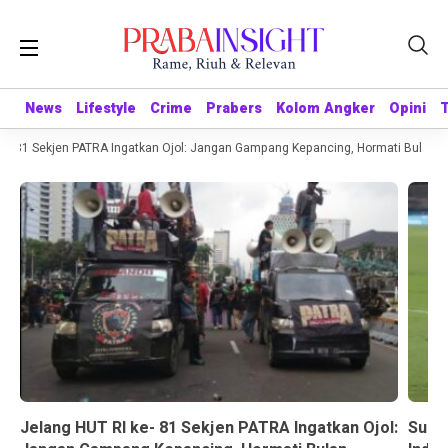
News
News
Lifestyle
Lifestyle
Crime
Crime
Prabers
Prabers
Kolom Angker
Kolom Angker
Opini
Opini
- 81 Sekjen PATRA Ingatkan Ojol: Jangan Gampang Kepancing, Hormati Bulan K
Jelang HUT RI ke- 81 Sekjen PATRA Ingatkan Ojol:
Suda