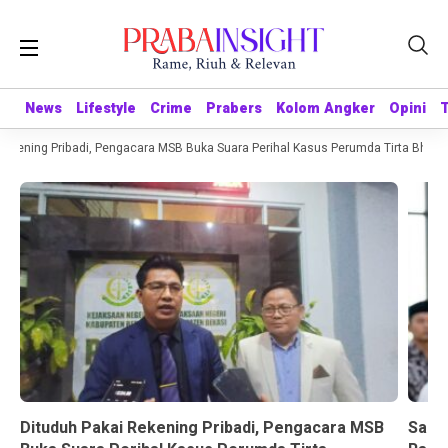
News
News
Lifestyle
Lifestyle
Crime
Crime
Prabers
Prabers
Kolom Angker
Kolom Angker
Opini
Opini
kening Pribadi, Pengacara MSB Buka Suara Perihal Kasus Perumda Tirta Bhagasa
Dituduh Pakai Rekening Pribadi, Pengacara MSB
Sandr