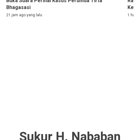
Buka Suara Perihal Kasus Perumda Tirta
Rama
Bhagasasi
Kelih
21 jam ago yang lalu
1 hari 
Sukur H. Nababan