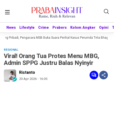
News
News
Lifestyle
Lifestyle
Crime
Crime
Prabers
Prabers
Kolom Angker
Kolom Angker
Opini
Opini
ing Pribadi, Pengacara MSB Buka Suara Perihal Kasus Perumda Tirta Bhagasasi
REGIONAL
Viral! Orang Tua Protes Menu MBG,
Admin SPPG Justru Balas Nyinyir
Ristanto
20 Apr 2026 - 16:05