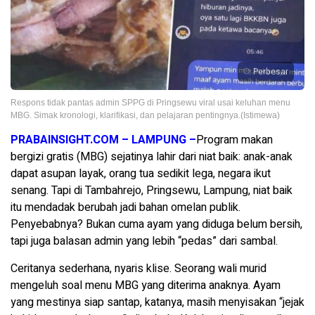
Perbesar
Respons tidak pantas admin SPPG di Pringsewu viral usai keluhan menu
MBG. Simak kronologi, klarifikasi, dan pelajaran pentingnya.(Istimewa)
PRABAINSIGHT.COM – LAMPUNG –
Program makan
bergizi gratis (MBG) sejatinya lahir dari niat baik: anak-anak
dapat asupan layak, orang tua sedikit lega, negara ikut
senang. Tapi di Tambahrejo, Pringsewu, Lampung, niat baik
itu mendadak berubah jadi bahan omelan publik.
Penyebabnya? Bukan cuma ayam yang diduga belum bersih,
tapi juga balasan admin yang lebih “pedas” dari sambal.
Ceritanya sederhana, nyaris klise. Seorang wali murid
mengeluh soal menu MBG yang diterima anaknya. Ayam
yang mestinya siap santap, katanya, masih menyisakan “jejak