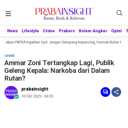
News
News
Lifestyle
Lifestyle
Crime
Crime
Prabers
Prabers
Kolom Angker
Kolom Angker
Opini
Opini
1 Sekjen PATRA Ingatkan Ojol: Jangan Gampang Kepancing, Hormati Bulan Keme
CRIME
Ammar Zoni Tertangkap Lagi, Publik
Geleng Kepala: Narkoba dari Dalam
Rutan?
prabainsight
10 Okt 2025 - 04:52