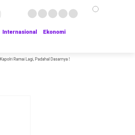
Internasional
Internasional
Ekonomi
Ekonomi
lri Ramai Lagi, Padahal Dasarnya Saja Belum Kelihatan
Delapan Jam M