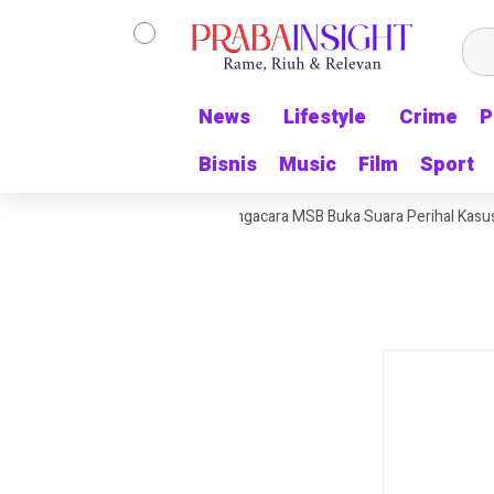
News
News
Lifestyle
Lifestyle
Crime
Crime
P
P
Bisnis
Bisnis
Music
Music
Film
Film
Sport
Sport
uduh Pakai Rekening Pribadi, Pengacara MSB Buka Suara Perihal Kasus P