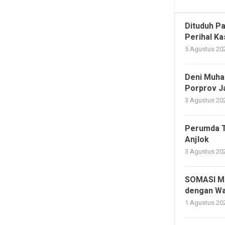
Dituduh P
Perihal K
5 Agustus 202
Deni Muham
Porprov J
3 Agustus 202
Perumda Ti
Anjlok
3 Agustus 202
SOMASI Mi
dengan W
1 Agustus 202