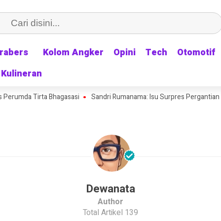
rabers
rabers
Kolom Angker
Kolom Angker
Opini
Opini
Tech
Tech
Otomotif
Otomotif
Kulineran
Kulineran
erumda Tirta Bhagasasi
Sandri Rumanama: Isu Surpres Pergantian Kapo
Dewanata
Author
Total Artikel 139