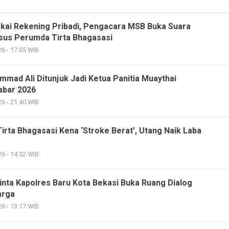
akai Rekening Pribadi, Pengacara MSB Buka Suara
asus Perumda Tirta Bhagasasi
6 - 17:05 WIB
mad Ali Ditunjuk Jadi Ketua Panitia Muaythai
abar 2026
6 - 21:40 WIB
rta Bhagasasi Kena ‘Stroke Berat’, Utang Naik Laba
6 - 14:52 WIB
nta Kapolres Baru Kota Bekasi Buka Ruang Dialog
arga
6 - 13:17 WIB