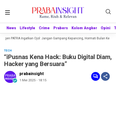
News
News
Lifestyle
Lifestyle
Crime
Crime
Prabers
Prabers
Kolom Angker
Kolom Angker
Opini
Opini
Sekjen PATRA Ingatkan Ojol: Jangan Gampang Kepancing, Hormati Bulan Kemerde
TECH
“iPusnas Kena Hack: Buku Digital Diam,
Hacker yang Bersuara”
prabainsight
1 Mei 2025 - 18:15