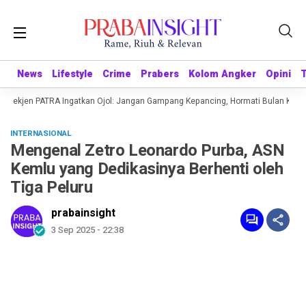
News
News
Lifestyle
Lifestyle
Crime
Crime
Prabers
Prabers
Kolom Angker
Kolom Angker
Opini
Opini
1 Sekjen PATRA Ingatkan Ojol: Jangan Gampang Kepancing, Hormati Bulan Kemer
INTERNASIONAL
Mengenal Zetro Leonardo Purba, ASN
Kemlu yang Dedikasinya Berhenti oleh
Tiga Peluru
prabainsight
3 Sep 2025 - 22:38