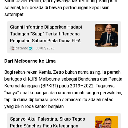
Klinik Javier Prado, tapi nyawanya tak tertolong. Sang istri
selamat, kini berada di bawah perlindungan kepolisian
setempat.
Gianni Infantino Dilaporkan Hadapi
Tudingan “Suap” Terkait Rencana
Penjualan Saham Piala Dunia FIFA
Ristanto
30/07/2026
Dari Melbourne ke Lima
Bagi rekan-rekan Kemlu, Zetro bukan nama asing. Ia pernah
bertugas di KJRI Melbourne sebagai Bendahara dan Penata
Kerumahtanggaan (BPKRT) pada 2019–2022. Tugasnya
“hanya” soal keuangan dan urusan rumah tangga perwakilan,
tapi di dunia diplomasi, peran semacam itu adalah nafas
yang bikin roda kantor berjalan.
Spanyol Akui Palestina, Sikap Tegas
Pedro Sánchez Picu Ketegangan