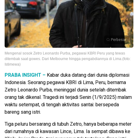
Perbesar
Mengenal sosok Zetro Leonardo Purba, pegawai KBRI Peru yang tewas
ditembak saat gowes. Dari Melbourne hingga pengabdiannya di Lima.(foto:
Istimewa)
PRABA INSIGHT –
Kabar duka datang dari dunia diplomasi
Indonesia. Seorang pegawai KBRI di Lima, Peru, bernama
Zetro Leonardo Purba, meninggal dunia setelah ditembak
orang tak dikenal. Tragedi ini terjadi Senin (1/9/2025) malam
waktu setempat, di tengah aktivitas santai: bersepeda
bareng sang istri.
Tiga peluru bersarang di tubuh Zetro, hanya beberapa meter
dari rumahnya di kawasan Lince, Lima. Ia sempat dibawa ke