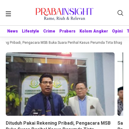
News
News
Lifestyle
Lifestyle
Crime
Crime
Prabers
Prabers
Kolom Angker
Kolom Angker
Opini
Opini
ing Pribadi, Pengacara MSB Buka Suara Perihal Kasus Perumda Tirta Bhagasasi
Dituduh Pakai Rekening Pribadi, Pengacara MSB
Sandr