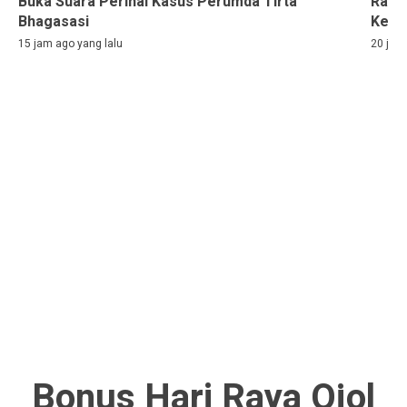
Buka Suara Perihal Kasus Perumda Tirta
Rama
Bhagasasi
Kelih
15 jam ago yang lalu
20 jam
Bonus Hari Raya Ojol