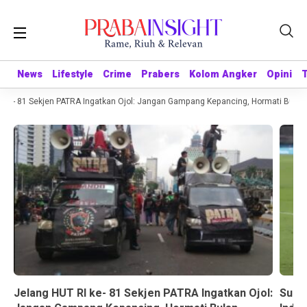
News
News
Lifestyle
Lifestyle
Crime
Crime
Prabers
Prabers
Kolom Angker
Kolom Angker
Opini
Opini
ke- 81 Sekjen PATRA Ingatkan Ojol: Jangan Gampang Kepancing, Hormati Bulan
Jelang HUT RI ke- 81 Sekjen PATRA Ingatkan Ojol:
Suda