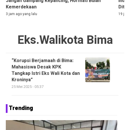
Jangan Gampang Kepancing, Hormati Bulan
Indon
Kemerdekaan
Ditah
3 jam ago yang lalu
19 jam
Eks.Walikota Bima
“Korupsi Berjamaah di Bima:
Mahasiswa Desak KPK
Tangkap Istri Eks Wali Kota dan
Kroninya”
25 Mei 2025 - 05:37
Trending