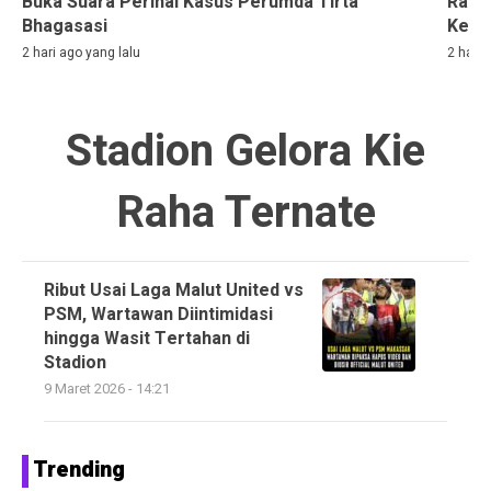
Buka Suara Perihal Kasus Perumda Tirta
Rama
Bhagasasi
Kelih
2 hari ago yang lalu
2 hari 
Stadion Gelora Kie
Raha Ternate
Ribut Usai Laga Malut United vs
PSM, Wartawan Diintimidasi
hingga Wasit Tertahan di
Stadion
9 Maret 2026 - 14:21
Trending