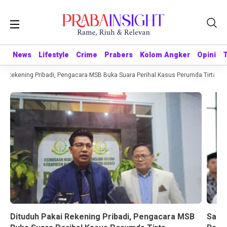
News
News
Lifestyle
Lifestyle
Crime
Crime
Prabers
Prabers
Kolom Angker
Kolom Angker
Opini
Opini
 Rekening Pribadi, Pengacara MSB Buka Suara Perihal Kasus Perumda Tirta Bhag
Dituduh Pakai Rekening Pribadi, Pengacara MSB
Sandr