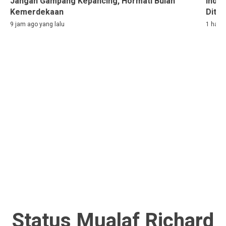
Jangan Gampang Kepancing, Hormati Bulan
Indon
Kemerdekaan
Ditah
9 jam ago yang lalu
1 hari 
Status Mualaf Richard