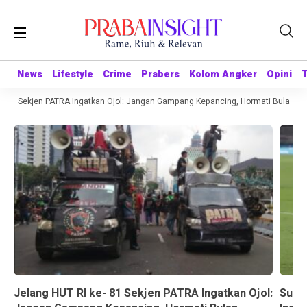
News
News
Lifestyle
Lifestyle
Crime
Crime
Prabers
Prabers
Kolom Angker
Kolom Angker
Opini
Opini
 81 Sekjen PATRA Ingatkan Ojol: Jangan Gampang Kepancing, Hormati Bulan Ke
Jelang HUT RI ke- 81 Sekjen PATRA Ingatkan Ojol:
Suda