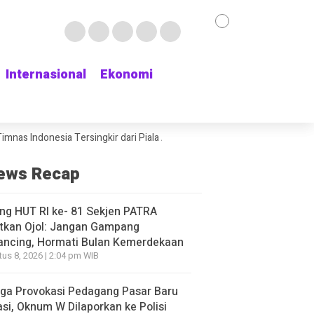
Internasional
Internasional
Ekonomi
Ekonomi
onesia Tersingkir dari Piala AFF 2026 usai Ditahan Singapura 1-1
Ru
ews Recap
ng HUT RI ke- 81 Sekjen PATRA
tkan Ojol: Jangan Gampang
ancing, Hormati Bulan Kemerdekaan
us 8, 2026 | 2:04 pm WIB
ga Provokasi Pedagang Pasar Baru
si, Oknum W Dilaporkan ke Polisi