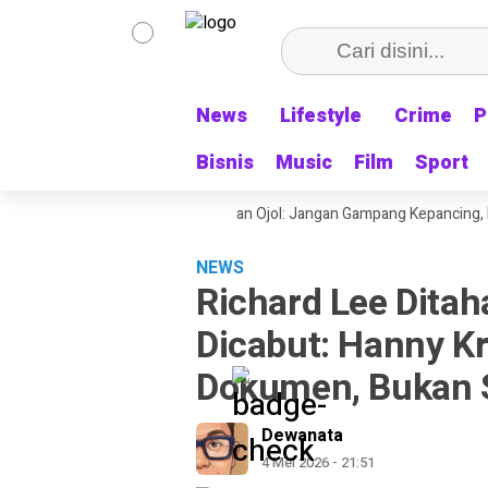
News
News
Lifestyle
Lifestyle
Crime
Crime
P
P
Bisnis
Bisnis
Music
Music
Film
Film
Sport
Sport
ke- 81 Sekjen PATRA Ingatkan Ojol: Jangan Gampang Kepancing, Hormat
NEWS
Richard Lee Ditah
Dicabut: Hanny K
Dokumen, Bukan 
Dewanata
4 Mei 2026 - 21:51