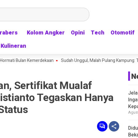
rabers
rabers
Kolom Angker
Kolom Angker
Opini
Opini
Tech
Tech
Otomotif
Otomotif
Kulineran
Kulineran
i Bulan Kemerdekaan
Sudah Unggul, Malah Pulang Kampung: Timnas Ind
N
an, Sertifikat Mualaf
Jela
ristianto Tegaskan Hanya
Inga
Status
Kep
Agust
Didu
Beka