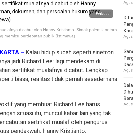
Agust
Perbesar
Ditu
Pen
 mualafnya dicabut oleh Hanny Kristianto. Simak polemik antara
Kasu
g memicu perdebatan publik.(Istimewa)
Agust
AKARTA –
Kalau hidup sudah seperti sinetron
Sand
Perg
anya jadi Richard Lee: lagi mendekam di
Dasa
han sertifikat mualafnya dicabut. Lengkap
Agust
erti biasa, realitas tidak pernah sesederhana
Del
Dihu
Bera
 Doktif yang membuat Richard Lee harus
Agust
ngah situasi itu, muncul kabar lain yang tak
encabutan sertifikat mualaf oleh pengurus
igus pendakwah, Hanny Kristianto.