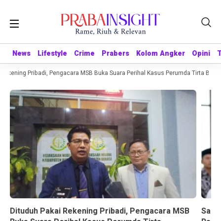
News
News
Lifestyle
Lifestyle
Crime
Crime
Prabers
Prabers
Kolom Angker
Kolom Angker
Opini
Opini
ekening Pribadi, Pengacara MSB Buka Suara Perihal Kasus Perumda Tirta Bhagas
Dituduh Pakai Rekening Pribadi, Pengacara MSB
Sandr