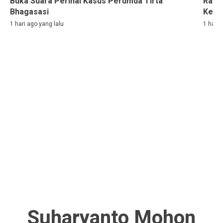
Buka Suara Perihal Kasus Perumda Tirta
Rama
Bhagasasi
Kelih
1 hari ago yang lalu
1 hari 
Suharyanto Mohon