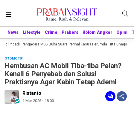
News
News
Lifestyle
Lifestyle
Crime
Crime
Prabers
Prabers
Kolom Angker
Kolom Angker
Opini
Opini
ng Pribadi, Pengacara MSB Buka Suara Perihal Kasus Perumda Tirta Bhagasasi
OTOMOTIF
Hembusan AC Mobil Tiba-tiba Pelan?
Kenali 6 Penyebab dan Solusi
Praktisnya Agar Kabin Tetap Adem!
Ristanto
1 Mar 2026 - 18:00