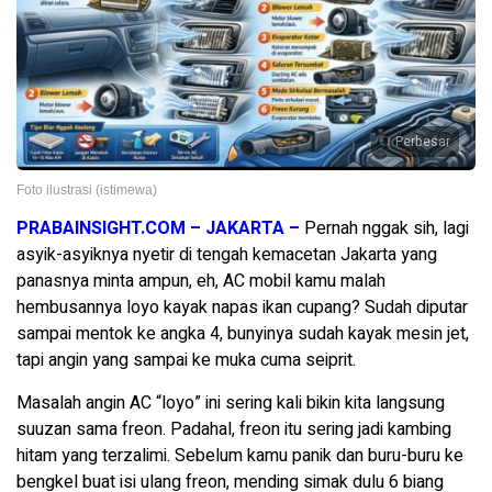
Perbesar
Foto ilustrasi (istimewa)
PRABAINSIGHT.COM – JAKARTA –
Pernah nggak sih, lagi
asyik-asyiknya nyetir di tengah kemacetan Jakarta yang
panasnya minta ampun, eh, AC mobil kamu malah
hembusannya loyo kayak napas ikan cupang? Sudah diputar
sampai mentok ke angka 4, bunyinya sudah kayak mesin jet,
tapi angin yang sampai ke muka cuma seiprit.
Masalah angin AC “loyo” ini sering kali bikin kita langsung
suuzan sama freon. Padahal, freon itu sering jadi kambing
hitam yang terzalimi. Sebelum kamu panik dan buru-buru ke
bengkel buat isi ulang freon, mending simak dulu 6 biang