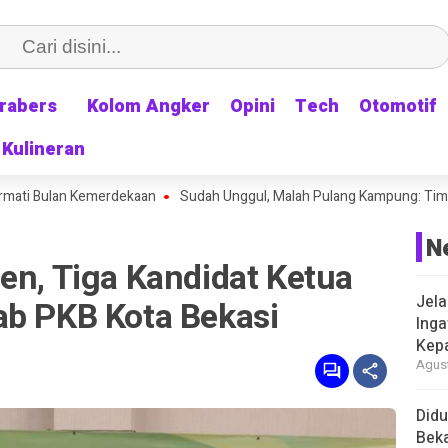
rabers
rabers
Kolom Angker
Kolom Angker
Opini
Opini
Tech
Tech
Otomotif
Otomotif
Kulineran
Kulineran
an Kemerdekaan
Sudah Unggul, Malah Pulang Kampung: Timnas Indonesi
N
en, Tiga Kandidat Ketua
Jela
ab PKB Kota Bekasi
Inga
Kep
Agust
Didu
Beka