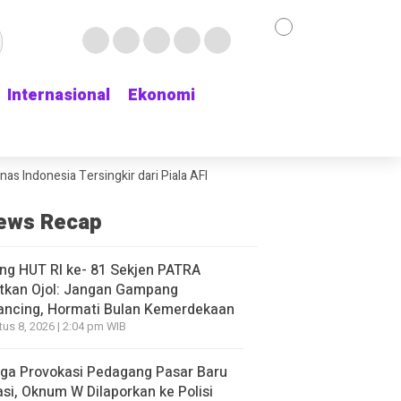
Internasional
Internasional
Ekonomi
Ekonomi
a Tersingkir dari Piala AFF 2026 usai Ditahan Singapura 1-1
Rumor J
ews Recap
ng HUT RI ke- 81 Sekjen PATRA
tkan Ojol: Jangan Gampang
ancing, Hormati Bulan Kemerdekaan
us 8, 2026 | 2:04 pm WIB
ga Provokasi Pedagang Pasar Baru
si, Oknum W Dilaporkan ke Polisi