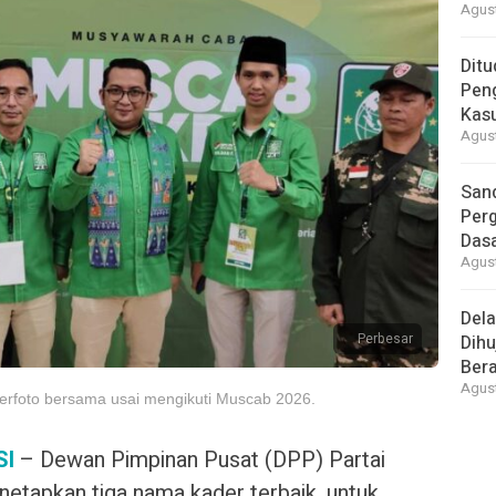
Agust
Ditu
Pen
Kasu
Agust
Sand
Perg
Dasa
Agust
Del
Perbesar
Dihu
Bera
Agust
erfoto bersama usai mengikuti Muscab 2026.
SI
– Dewan Pimpinan Pusat (DPP) Partai
etapkan tiga nama kader terbaik, untuk