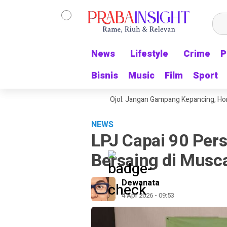
News
News
Lifestyle
Lifestyle
Crime
Crime
P
P
Bisnis
Bisnis
Music
Music
Film
Film
Sport
Sport
1 Sekjen PATRA Ingatkan Ojol: Jangan Gampang Kepancing, Hormati Bul
NEWS
LPJ Capai 90 Pers
Bersaing di Musc
Dewanata
4 Apr 2026 - 09:53