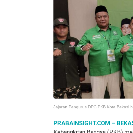
Jajaran Pengurus DPC PKB Kota Bekasi b
PRABAINSIGHT.COM – BEKA
Kebangkitan Bangsa (PKB) men