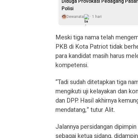
Diduga Provokasi Pedagang Pasar
Polisi
Dewanata
1 hari
Meski tiga nama telah mengem
PKB di Kota Patriot tidak berh
para kandidat masih harus mele
kompetensi.
“Tadi sudah ditetapkan tiga na
mengikuti uji kelayakan dan ko
dan DPP. Hasil akhirnya kemun
mendatang,” tutur Alit.
Jalannya persidangan dipimpi
sebagai ketua sidang, didampi