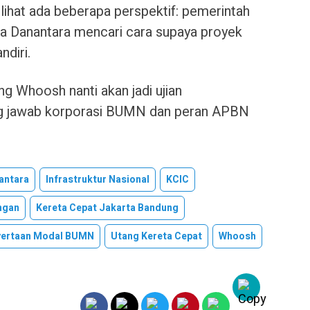
terlihat ada beberapa perspektif: pemerintah
a Danantara mencari cara supaya proyek
diri.
ng Whoosh nanti akan jadi ujian
ng jawab korporasi BUMN dan peran APBN
antara
Infrastruktur Nasional
KCIC
ngan
Kereta Cepat Jakarta Bandung
yertaan Modal BUMN
Utang Kereta Cepat
Whoosh