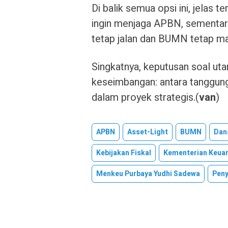
Di balik semua opsi ini, jelas 
ingin menjaga APBN, sementar
tetap jalan dan BUMN tetap man
Singkatnya, keputusan soal uta
keseimbangan: antara tanggu
dalam proyek strategis.(
van
)
APBN
Asset-Light
BUMN
Dan
Kebijakan Fiskal
Kementerian Keua
Menkeu Purbaya Yudhi Sadewa
Pen