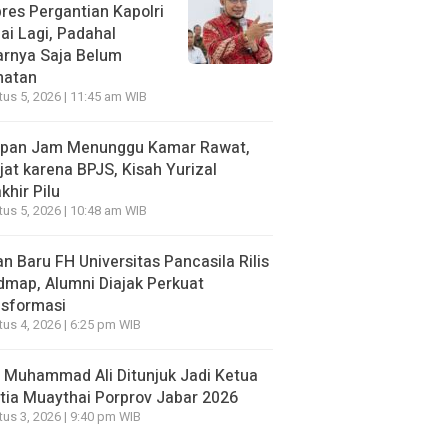
res Pergantian Kapolri
i Lagi, Padahal
arnya Saja Belum
hatan
us 5, 2026 | 11:45 am WIB
apan Jam Menunggu Kamar Rawat,
jat karena BPJS, Kisah Yurizal
khir Pilu
us 5, 2026 | 10:48 am WIB
n Baru FH Universitas Pancasila Rilis
map, Alumni Diajak Perkuat
nsformasi
us 4, 2026 | 6:25 pm WIB
 Muhammad Ali Ditunjuk Jadi Ketua
tia Muaythai Porprov Jabar 2026
us 3, 2026 | 9:40 pm WIB