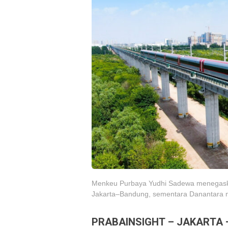
Menkeu Purbaya Yudhi Sadewa menegask
Jakarta–Bandung, sementara Danantara men
PRABAINSIGHT – JAKARTA