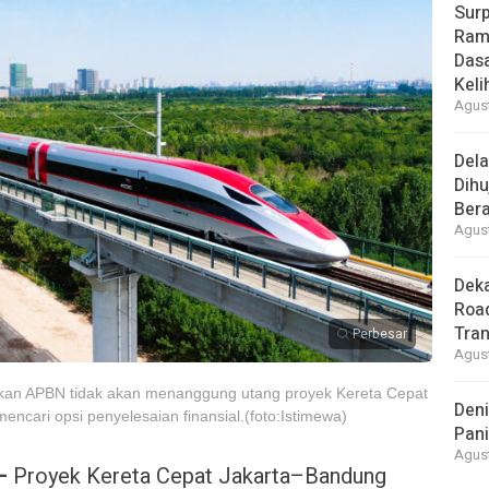
Surp
Rama
Das
Keli
Agust
Del
Dihu
Bera
Agust
Deka
Road
Tra
Perbesar
Agust
an APBN tidak akan menanggung utang proyek Kereta Cepat
Deni
cari opsi penyelesaian finansial.(foto:Istimewa)
Pani
Agust
 –
Proyek Kereta Cepat Jakarta–Bandung