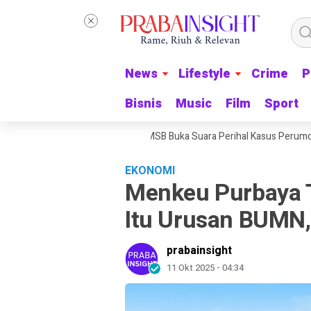
News
News
Lifestyle
Lifestyle
Crime
Crime
P
P
Bisnis
Bisnis
Music
Music
Film
Film
Sport
Sport
ening Pribadi, Pengacara MSB Buka Suara Perihal Kasus Perumda Tirta B
EKONOMI
Menkeu Purbaya T
Itu Urusan BUMN
prabainsight
11 Okt 2025 - 04:34