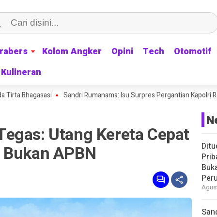
rabers
rabers
Kolom Angker
Kolom Angker
Opini
Opini
Tech
Tech
Otomotif
Otomotif
Kulineran
Kulineran
hagasasi
Sandri Rumanama: Isu Surpres Pergantian Kapolri Ramai Lagi,
N
egas: Utang Kereta Cepat
Ditu
, Bukan APBN
Prib
Buka
Peru
Agust
San