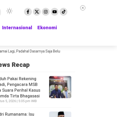
Internasional
Internasional
Ekonomi
Ekonomi
 Padahal Dasarnya Saja Belum Kelihatan
Delapan Jam Menunggu Kamar R
ews Recap
duh Pakai Rekening
adi, Pengacara MSB
 Suara Perihal Kasus
mda Tirta Bhagasasi
us 5, 2026 | 5:05 pm WIB
dri Rumanama: Isu