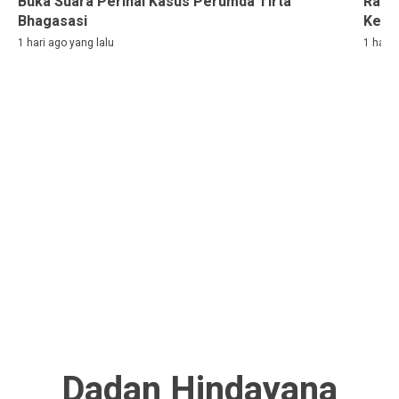
Buka Suara Perihal Kasus Perumda Tirta
Rama
Bhagasasi
Kelih
1 hari ago yang lalu
1 hari 
Dadan Hindayana