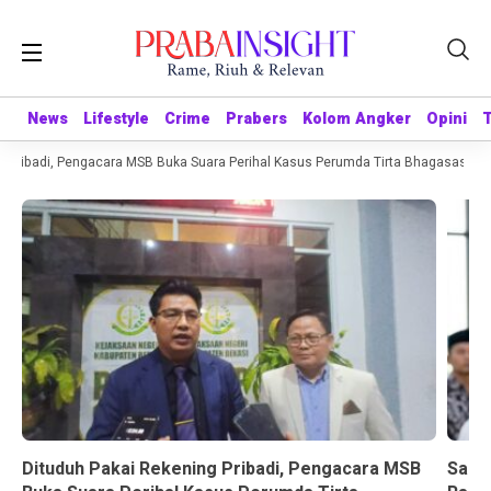
News
News
Lifestyle
Lifestyle
Crime
Crime
Prabers
Prabers
Kolom Angker
Kolom Angker
Opini
Opini
Pribadi, Pengacara MSB Buka Suara Perihal Kasus Perumda Tirta Bhagasasi
S
Dituduh Pakai Rekening Pribadi, Pengacara MSB
Sandr