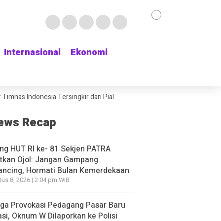
Internasional
Internasional
Ekonomi
Ekonomi
ndonesia Tersingkir dari Piala AFF 2026 usai Ditahan Singapura 1-1
ews Recap
ng HUT RI ke- 81 Sekjen PATRA
tkan Ojol: Jangan Gampang
ancing, Hormati Bulan Kemerdekaan
us 8, 2026 | 2:04 pm WIB
ga Provokasi Pedagang Pasar Baru
si, Oknum W Dilaporkan ke Polisi