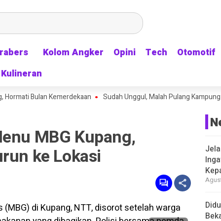
rabers
rabers
Kolom Angker
Kolom Angker
Opini
Opini
Tech
Tech
Otomotif
Otomotif
Kulineran
Kulineran
ati Bulan Kemerdekaan
Sudah Unggul, Malah Pulang Kampung: Timnas I
N
 Menu MBG Kupang,
Jela
urun ke Lokasi
Inga
Kep
Agust
Didu
Beka