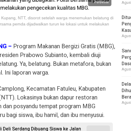
Perbesar
Agust
Ditu
 Kupang, NTT, disorot setelah warga menemukan belatung di
Pen
ersama pemda dijadwalkan turun ke lokasi untuk melakukan
Kasu
Agust
NG –
Program Makanan Bergizi Gratis (MBG),
Sand
residen Prabowo Subianto, kembali diuji
Perg
elatung. Ya, belatung. Bukan metafora, bukan
Dasa
Agust
. Ini laporan warga.
Del
an Camplong, Kecamatan Fatuleu, Kabupaten
Dihu
(NTT). Lokasinya bukan dapur restoran
Bera
Agust
lah dan posyandu tempat program MBG
u bagi siswa, ibu hamil, dan ibu menyusui.
i Deli Serdang Dibuang Siswa ke Jalan