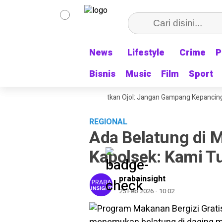
News
News
Lifestyle
Lifestyle
Crime
Crime
P
P
Bisnis
Bisnis
Music
Music
Film
Film
Sport
Sport
I ke- 81 Sekjen PATRA Ingatkan Ojol: Jangan Gampang Kepancing, Horm
REGIONAL
Ada Belatung di
Kapolsek: Kami T
prabainsight
25 Feb 2026 - 10:02