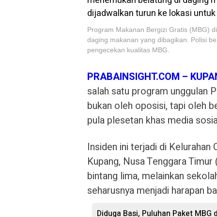
Program Makanan Bergizi Gratis (MBG) di
daging makanan yang dibagikan. Polisi b
pengecekan kualitas MBG.
PRABAINSIGHT.COM – KUPA
salah satu program unggulan P
bukan oleh oposisi, tapi oleh b
pula plesetan khas media sosial
Insiden ini terjadi di Kelurah
Kupang, Nusa Tenggara Timur 
bintang lima, melainkan seko
seharusnya menjadi harapan bar
Diduga Basi, Puluhan Paket MBG d