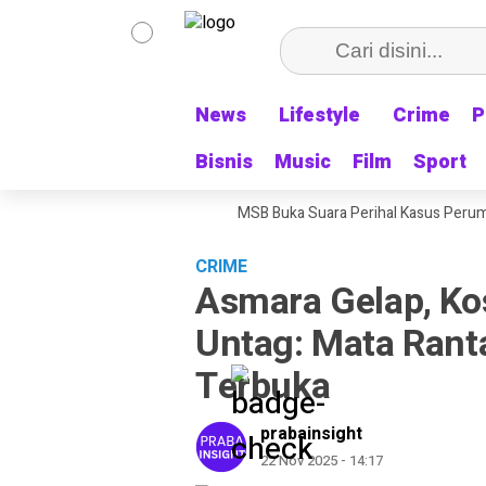
News
News
Lifestyle
Lifestyle
Crime
Crime
P
P
Bisnis
Bisnis
Music
Music
Film
Film
Sport
Sport
ekening Pribadi, Pengacara MSB Buka Suara Perihal Kasus Perumda Tirta
CRIME
Asmara Gelap, Ko
Untag: Mata Ranta
Terbuka
prabainsight
22 Nov 2025 - 14:17