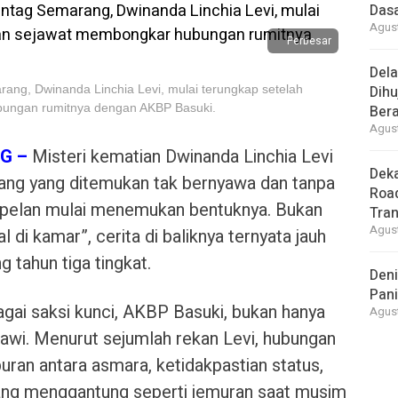
Dasa
Agust
Perbesar
Del
ang, Dwinanda Linchia Levi, mulai terungkap setelah
Dihu
bungan rumitnya dengan AKBP Basuki.
Bera
Agust
G –
Misteri kematian Dwinanda Linchia Levi
Deka
ng yang ditemukan tak bernyawa dan tanpa
Road
n-pelan mulai menemukan bentuknya. Bukan
Tra
Agust
di kamar”, cerita di baliknya ternyata jauh
g tahun tiga tingkat.
Deni
Pani
gai saksi kunci, AKBP Basuki, bukan hanya
Agust
awi. Menurut sejumlah rekan Levi, hubungan
puran antara asmara, ketidakpastian status,
ang menggantung seperti jemuran saat musim