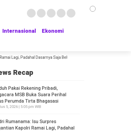
Internasional
Internasional
Ekonomi
Ekonomi
gi, Padahal Dasarnya Saja Belum Kelihatan
Delapan Jam Menunggu Kama
ews Recap
duh Pakai Rekening Pribadi,
gacara MSB Buka Suara Perihal
s Perumda Tirta Bhagasasi
us 5, 2026 | 5:05 pm WIB
ri Rumanama: Isu Surpres
antian Kapolri Ramai Lagi, Padahal