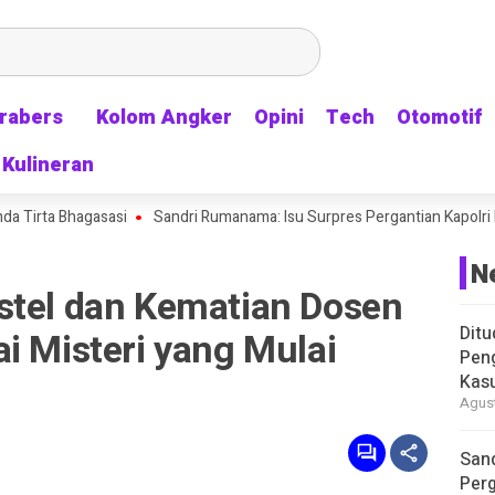
rabers
rabers
Kolom Angker
Kolom Angker
Opini
Opini
Tech
Tech
Otomotif
Otomotif
Kulineran
Kulineran
 Bhagasasi
Sandri Rumanama: Isu Surpres Pergantian Kapolri Ramai La
N
stel dan Kematian Dosen
Ditu
i Misteri yang Mulai
Pen
Kasu
Agust
Sand
Perg