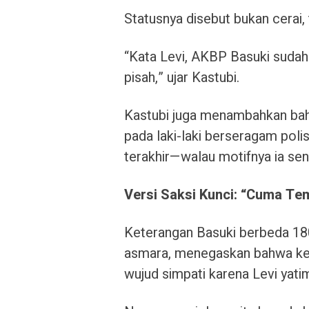
Statusnya disebut bukan cerai, 
“Kata Levi, AKBP Basuki sudah p
pisah,” ujar Kastubi.
Kastubi juga menambahkan bah
pada laki-laki berseragam poli
terakhir—walau motifnya ia se
Versi Saksi Kunci: “Cuma Te
Keterangan Basuki berbeda 18
asmara, menegaskan bahwa keb
wujud simpati karena Levi yati