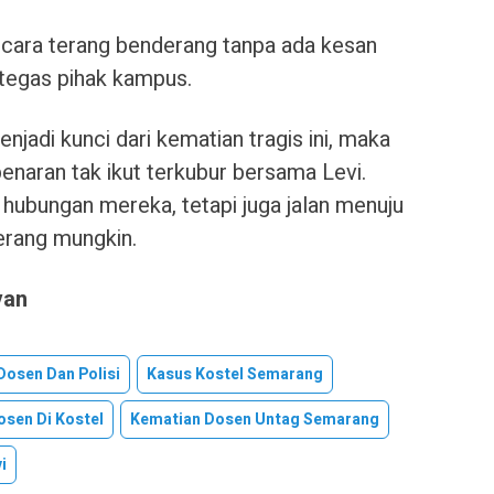
secara terang benderang tanpa ada kesan
 tegas pihak kampus.
jadi kunci dari kematian tragis ini, maka
benaran tak ikut terkubur bersama Levi.
hubungan mereka, tetapi juga jalan menuju
erang mungkin.
van
osen Dan Polisi
Kasus Kostel Semarang
sen Di Kostel
Kematian Dosen Untag Semarang
i