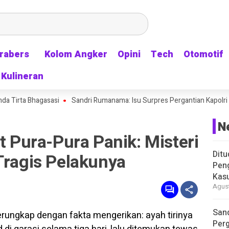
rabers
rabers
Kolom Angker
Kolom Angker
Opini
Opini
Tech
Tech
Otomotif
Otomotif
Kulineran
Kulineran
a Bhagasasi
Sandri Rumanama: Isu Surpres Pergantian Kapolri Ramai L
N
ut Pura-Pura Panik: Misteri
Ditu
Tragis Pelakunya
Pen
Kasu
Agust
Sand
Perg