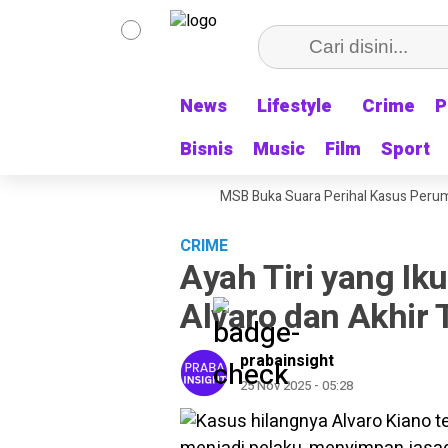
News
News
Lifestyle
Lifestyle
Crime
Crime
P
P
Bisnis
Bisnis
Music
Music
Film
Film
Sport
Sport
Rekening Pribadi, Pengacara MSB Buka Suara Perihal Kasus Perumda Tirt
CRIME
Ayah Tiri yang Ik
Alvaro dan Akhir 
prabainsight
25 Nov 2025 - 05:28