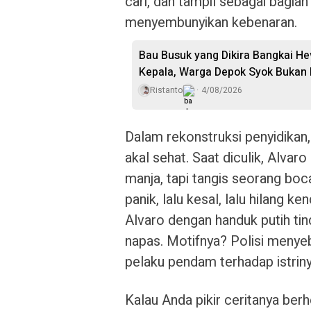
cari, dan tampil sebagai bagia
menyembunyikan kebenaran.
Bau Busuk yang Dikira Bangkai H
Kepala, Warga Depok Syok Bukan
Ristanto
4/08/2026
Dalam rekonstruksi penyidikan,
akal sehat. Saat diculik, Alva
manja, tapi tangis seorang boc
panik, lalu kesal, lalu hilang 
Alvaro dengan handuk putih t
napas. Motifnya? Polisi meny
pelaku pendam terhadap istriny
Kalau Anda pikir ceritanya berhe