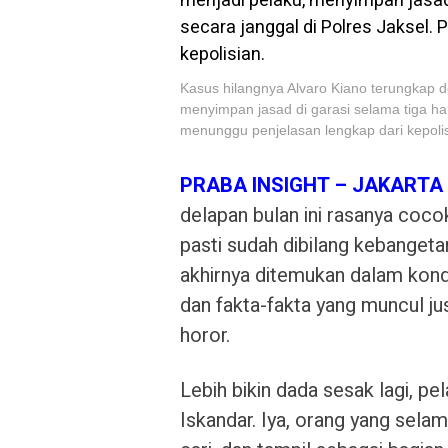
Kasus hilangnya Alvaro Kiano terungkap d
menyimpan jasad di garasi selama tiga hari
menunggu penjelasan lengkap dari kepolis
PRABA INSIGHT – JAKARTA
delapan bulan ini rasanya coco
pasti sudah dibilang kebangeta
akhirnya ditemukan dalam kond
dan fakta-fakta yang muncul ju
horor.
Lebih bikin dada sesak lagi, pel
Iskandar. Iya, orang yang selama