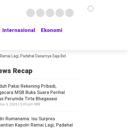
Internasional
Internasional
Ekonomi
Ekonomi
agi, Padahal Dasarnya Saja Belum Kelihatan
Delapan Jam Menunggu Kam
ews Recap
duh Pakai Rekening Pribadi,
gacara MSB Buka Suara Perihal
s Perumda Tirta Bhagasasi
us 5, 2026 | 5:05 pm WIB
ri Rumanama: Isu Surpres
antian Kapolri Ramai Lagi, Padahal