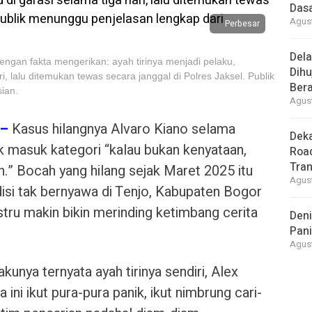
Dasa
Agust
Perbesar
Del
engan fakta mengerikan: ayah tirinya menjadi pelaku,
Dihu
, lalu ditemukan tewas secara janggal di Polres Jaksel. Publik
Bera
ian.
Agust
 –
Kasus hilangnya Alvaro Kiano selama
Deka
k masuk kategori “kalau bukan kenyataan,
Road
Tra
n.” Bocah yang hilang sejak Maret 2025 itu
Agust
isi tak bernyawa di Tenjo, Kabupaten Bogor
stru makin bikin merinding ketimbang cerita
Deni
Pani
Agust
akunya ternyata ayah tirinya sendiri, Alex
 ini ikut pura-pura panik, ikut nimbrung cari-