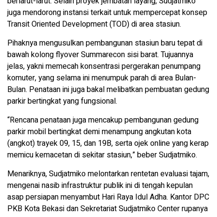
berlarut-larut. Selain proyek jembatan layang, Sudjatmiko
juga mendorong instansi terkait untuk mempercepat konsep
Transit Oriented Development (TOD) di area stasiun.
Pihaknya mengusulkan pembangunan stasiun baru tepat di
bawah kolong flyover Summarecon sisi barat. Tujuannya
jelas, yakni memecah konsentrasi pergerakan penumpang
komuter, yang selama ini menumpuk parah di area Bulan-
Bulan. Penataan ini juga bakal melibatkan pembuatan gedung
parkir bertingkat yang fungsional.
“Rencana penataan juga mencakup pembangunan gedung
parkir mobil bertingkat demi menampung angkutan kota
(angkot) trayek 09, 15, dan 19B, serta ojek online yang kerap
memicu kemacetan di sekitar stasiun,” beber Sudjatmiko.
Menariknya, Sudjatmiko melontarkan rentetan evaluasi tajam,
mengenai nasib infrastruktur publik ini di tengah kepulan
asap persiapan menyambut Hari Raya Idul Adha. Kantor DPC
PKB Kota Bekasi dan Sekretariat Sudjatmiko Center rupanya