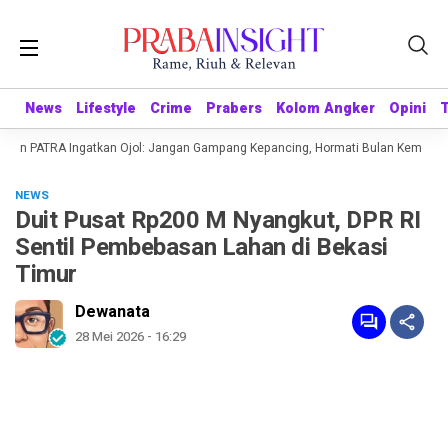
News
News
Lifestyle
Lifestyle
Crime
Crime
Prabers
Prabers
Kolom Angker
Kolom Angker
Opini
Opini
kjen PATRA Ingatkan Ojol: Jangan Gampang Kepancing, Hormati Bulan Kemerdeka
NEWS
Duit Pusat Rp200 M Nyangkut, DPR RI
Sentil Pembebasan Lahan di Bekasi
Timur
Dewanata
28 Mei 2026 - 16:29