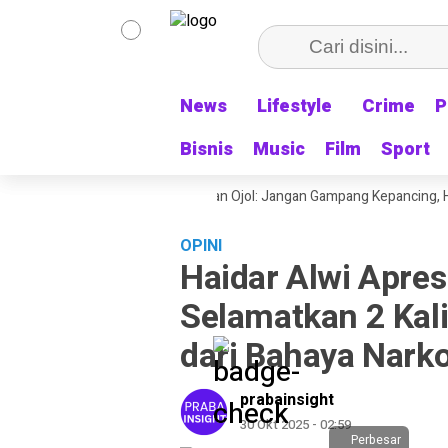
News
News
Lifestyle
Lifestyle
Crime
Crime
P
P
Bisnis
Bisnis
Music
Music
Film
Film
Sport
Sport
ke- 81 Sekjen PATRA Ingatkan Ojol: Jangan Gampang Kepancing, Hormat
OPINI
Haidar Alwi Apresi
Selamatkan 2 Kali
dari Bahaya Nark
prabainsight
30 Okt 2025 - 02:59
Perbesar