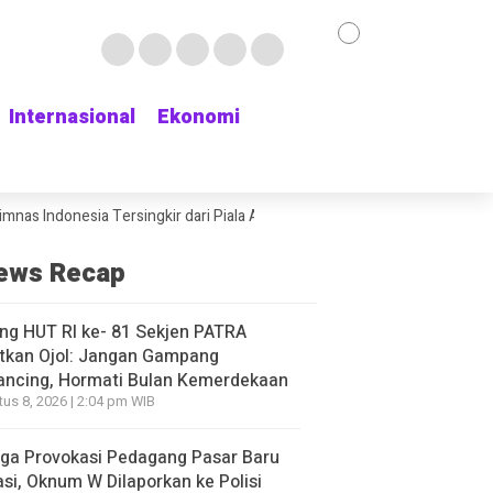
Internasional
Internasional
Ekonomi
Ekonomi
nesia Tersingkir dari Piala AFF 2026 usai Ditahan Singapura 1-1
Rum
ews Recap
ng HUT RI ke- 81 Sekjen PATRA
tkan Ojol: Jangan Gampang
ancing, Hormati Bulan Kemerdekaan
us 8, 2026 | 2:04 pm WIB
ga Provokasi Pedagang Pasar Baru
si, Oknum W Dilaporkan ke Polisi