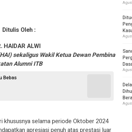
Agust
Ditu
Pen
Ditulis Oleh :
Kasu
Agust
R. HAIDAR ALWI
Sand
e (HAI) sekaligus Wakil Ketua Dewan Pembina
Perg
katan Alumni ITB
Dasa
Agust
ju Bebas
Del
Dihu
Bera
Agust
lri khususnya selama periode Oktober 2024
dapatkan apresiasi penuh atas prestasi luar