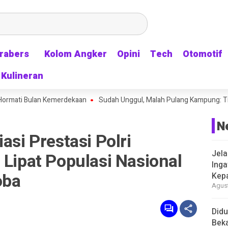
rabers
rabers
Kolom Angker
Kolom Angker
Opini
Opini
Tech
Tech
Otomotif
Otomotif
Kulineran
Kulineran
i Bulan Kemerdekaan
Sudah Unggul, Malah Pulang Kampung: Timnas Indo
N
asi Prestasi Polri
Jela
 Lipat Populasi Nasional
Inga
oba
Kep
Agust
Didu
Beka