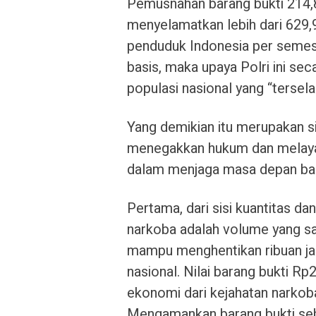
Pemusnahan barang bukti 214,
menyelamatkan lebih dari 629,
penduduk Indonesia per semest
basis, maka upaya Polri ini seca
populasi nasional yang “tersel
Yang demikian itu merupakan si
menegakkan hukum dan melayani
dalam menjaga masa depan ba
Pertama, dari sisi kuantitas da
narkoba adalah volume yang s
mampu menghentikan ribuan jar
nasional. Nilai barang bukti R
ekonomi dari kejahatan narkoba 
Mengamankan barang bukti seb