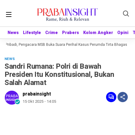
News
News
Lifestyle
Lifestyle
Crime
Crime
Prabers
Prabers
Kolom Angker
Kolom Angker
Opini
Opini
 Pribadi, Pengacara MSB Buka Suara Perihal Kasus Perumda Tirta Bhagasasi
NEWS
Sandri Rumana: Polri di Bawah
Presiden Itu Konstitusional, Bukan
Salah Alamat
prabainsight
15 Okt 2025 - 14:05