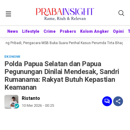
News
News
Lifestyle
Lifestyle
Crime
Crime
Prabers
Prabers
Kolom Angker
Kolom Angker
Opini
Opini
ning Pribadi, Pengacara MSB Buka Suara Perihal Kasus Perumda Tirta Bhagasasi
EKONOMI
Polda Papua Selatan dan Papua
Pegunungan Dinilai Mendesak, Sandri
Rumanama: Rakyat Butuh Kepastian
Keamanan
Ristanto
10 Mei 2026 - 00:25