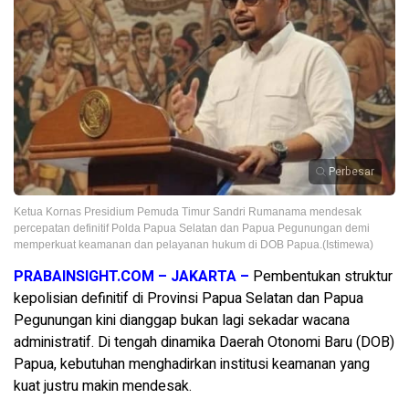
Perbesar
Ketua Kornas Presidium Pemuda Timur Sandri Rumanama mendesak
percepatan definitif Polda Papua Selatan dan Papua Pegunungan demi
memperkuat keamanan dan pelayanan hukum di DOB Papua.(Istimewa)
PRABAINSIGHT.COM – JAKARTA –
Pembentukan struktur
kepolisian definitif di Provinsi Papua Selatan dan Papua
Pegunungan kini dianggap bukan lagi sekadar wacana
administratif. Di tengah dinamika Daerah Otonomi Baru (DOB)
Papua, kebutuhan menghadirkan institusi keamanan yang
kuat justru makin mendesak.