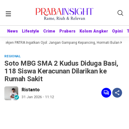
News
News
Lifestyle
Lifestyle
Crime
Crime
Prabers
Prabers
Kolom Angker
Kolom Angker
Opini
Opini
 Sekjen PATRA Ingatkan Ojol: Jangan Gampang Kepancing, Hormati Bulan Kemer
REGIONAL
Soto MBG SMA 2 Kudus Diduga Basi,
118 Siswa Keracunan Dilarikan ke
Rumah Sakit
Ristanto
31 Jan 2026 - 11:12