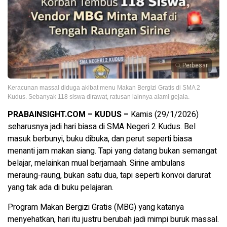
Perbesar
Keracunan massal diduga akibat menu Makan Bergizi Gratis di SMA 2
Kudus. Sebanyak 118 siswa dirawat, ratusan lainnya alami gejala.
PRABAINSIGHT.COM – KUDUS –
Kamis (29/1/2026)
seharusnya jadi hari biasa di SMA Negeri 2 Kudus. Bel
masuk berbunyi, buku dibuka, dan perut seperti biasa
menanti jam makan siang. Tapi yang datang bukan semangat
belajar, melainkan mual berjamaah. Sirine ambulans
meraung-raung, bukan satu dua, tapi seperti konvoi darurat
yang tak ada di buku pelajaran.
Program Makan Bergizi Gratis (MBG) yang katanya
menyehatkan, hari itu justru berubah jadi mimpi buruk massal.