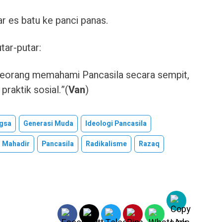
r es batu ke panci panas.
ar-putar:
 seseorang memahami Pancasila secara sempit,
raktik sosial.”(
Van
)
gsa
Generasi Muda
Ideologi Pancasila
Mahadir
Pancasila
Radikalisme
Razaq