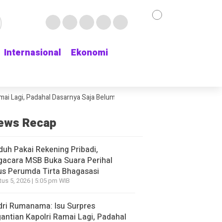
Internasional
Internasional
Ekonomi
Ekonomi
 Padahal Dasarnya Saja Belum Kelihatan
Delapan Jam Menunggu Kamar R
ews Recap
duh Pakai Rekening Pribadi,
gacara MSB Buka Suara Perihal
s Perumda Tirta Bhagasasi
us 5, 2026 | 5:05 pm WIB
ri Rumanama: Isu Surpres
antian Kapolri Ramai Lagi, Padahal