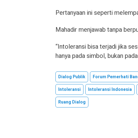
Pertanyaan ini seperti melempa
Mahadir menjawab tanpa berput
“Intoleransi bisa terjadi jika
hanya pada simbol, bukan pada p
Dialog Publik
Forum Pemerhati Ban
Intoleransi
Intoleransi Indonesia
Ruang Dialog