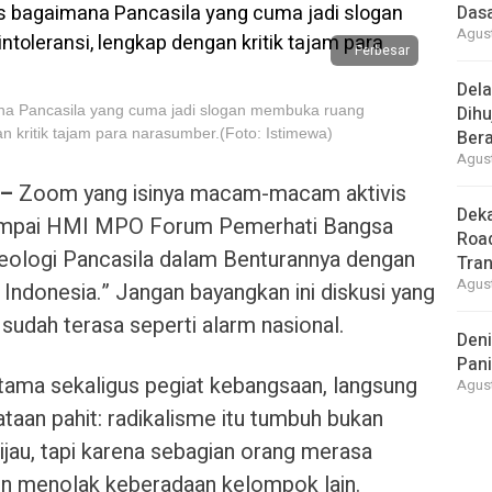
Dasa
Agust
Perbesar
Del
a Pancasila yang cuma jadi slogan membuka ruang
Dihu
an kritik tajam para narasumber.(Foto: Istimewa)
Bera
Agust
 –
Zoom yang isinya macam-macam aktivis
Deka
sampai HMI MPO Forum Pemerhati Bangsa
Road
eologi Pancasila dalam Benturannya dengan
Tra
Agust
 Indonesia.” Jangan bayangkan ini diskusi yang
sudah terasa seperti alarm nasional.
Deni
Pani
utama sekaligus pegiat kebangsaan, langsung
Agust
aan pahit: radikalisme itu tumbuh bukan
ijau, tapi karena sebagian orang merasa
mun menolak keberadaan kelompok lain.