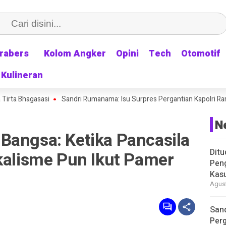
rabers
rabers
Kolom Angker
Kolom Angker
Opini
Opini
Tech
Tech
Otomotif
Otomotif
Kulineran
Kulineran
hagasasi
Sandri Rumanama: Isu Surpres Pergantian Kapolri Ramai Lagi,
N
Bangsa: Ketika Pancasila
Ditu
kalisme Pun Ikut Pamer
Pen
Kasu
Agust
Sand
Perg