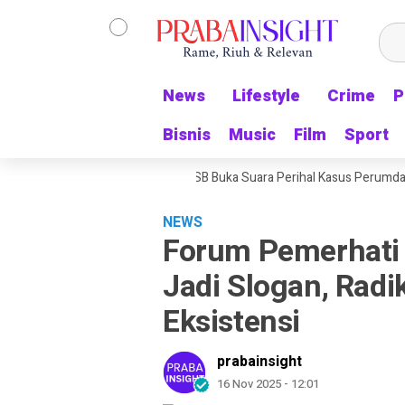
News
News
Lifestyle
Lifestyle
Crime
Crime
P
P
Bisnis
Bisnis
Music
Music
Film
Film
Sport
Sport
ening Pribadi, Pengacara MSB Buka Suara Perihal Kasus Perumda Tirta B
NEWS
Forum Pemerhati 
Jadi Slogan, Radi
Eksistensi
prabainsight
16 Nov 2025 - 12:01