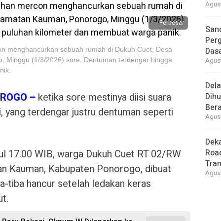
Agust
Perbesar
Sand
Perg
con menghancurkan sebuah rumah di Dukuh Cuet, Desa
Dasa
, Minggu (1/3/2026) sore. Dentuman terdengar hingga
Agust
nik.
Del
OROGO –
ketika sore mestinya diisi suara
Dihu
Bera
, yang terdengar justru dentuman seperti
Agust
Deka
kul 17.00 WIB, warga Dukuh Cuet RT 02/RW
Road
Tra
an Kauman, Kabupaten Ponorogo, dibuat
Agust
a-tiba hancur setelah ledakan keras
t.