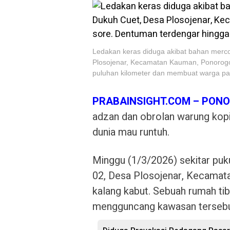
Ledakan keras diduga akibat bahan mer
Plosojenar, Kecamatan Kauman, Ponorogo
puluhan kilometer dan membuat warga pa
PRABAINSIGHT.COM – PON
adzan dan obrolan warung kopi
dunia mau runtuh.
Minggu (1/3/2026) sekitar pu
02, Desa Plosojenar, Kecamat
kalang kabut. Sebuah rumah tib
mengguncang kawasan tersebu