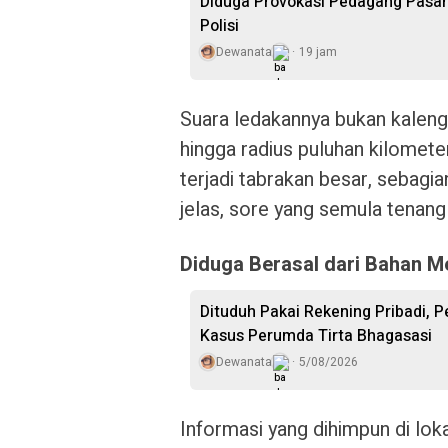
Diduga Provokasi Pedagang Pasar
Polisi
Dewanata
19 jam
Suara ledakannya bukan kalen
hingga radius puluhan kilomete
terjadi tabrakan besar, sebag
jelas, sore yang semula tenan
Diduga Berasal dari Bahan 
Dituduh Pakai Rekening Pribadi, 
Kasus Perumda Tirta Bhagasasi
Dewanata
5/08/2026
Informasi yang dihimpun di lo