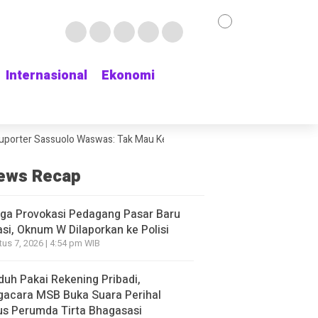
Internasional
Internasional
Ekonomi
Ekonomi
r Sassuolo Waswas: Tak Mau Kehilangan Bek Andalan
Chat WhatsApp T
ews Recap
ga Provokasi Pedagang Pasar Baru
si, Oknum W Dilaporkan ke Polisi
us 7, 2026 | 4:54 pm WIB
duh Pakai Rekening Pribadi,
gacara MSB Buka Suara Perihal
s Perumda Tirta Bhagasasi