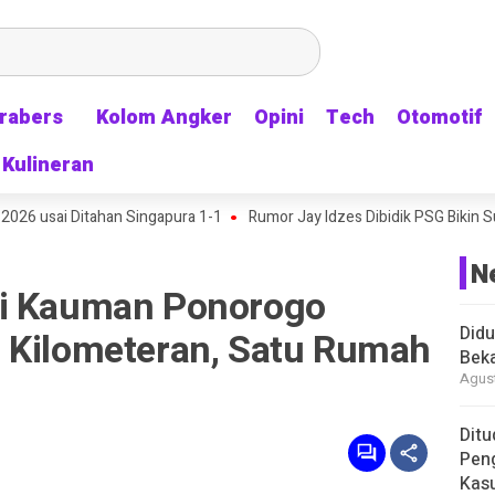
rabers
rabers
Kolom Angker
Kolom Angker
Opini
Opini
Tech
Tech
Otomotif
Otomotif
Kulineran
Kulineran
ai Ditahan Singapura 1-1
Rumor Jay Idzes Dibidik PSG Bikin Suporte
N
di Kauman Ponorogo
Didu
 Kilometeran, Satu Rumah
Beka
Agust
Ditu
Pen
Kasu