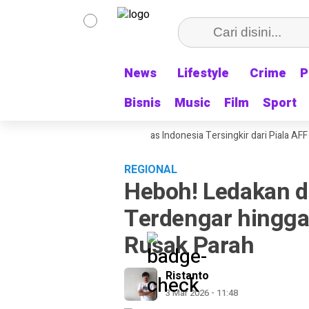
News
News
Lifestyle
Lifestyle
Crime
Crime
P
P
Bisnis
Bisnis
Music
Music
Film
Film
Sport
Sport
lah Pulang Kampung: Timnas Indonesia Tersingkir dari Piala AFF 2026 us
REGIONAL
Heboh! Ledakan 
Terdengar hingga
Rusak Parah
Ristanto
3 Mar 2026 - 11:48