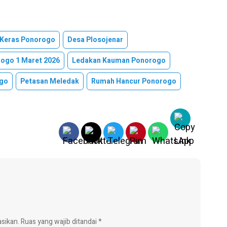
Keras Ponorogo
Desa Plosojenar
rogo 1 Maret 2026
Ledakan Kauman Ponorogo
go
Petasan Meledak
Rumah Hancur Ponorogo
asikan.
Ruas yang wajib ditandai
*