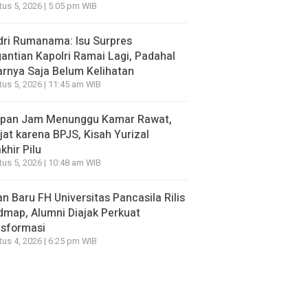
us 5, 2026 | 5:05 pm WIB
ri Rumanama: Isu Surpres
antian Kapolri Ramai Lagi, Padahal
rnya Saja Belum Kelihatan
us 5, 2026 | 11:45 am WIB
apan Jam Menunggu Kamar Rawat,
jat karena BPJS, Kisah Yurizal
khir Pilu
us 5, 2026 | 10:48 am WIB
n Baru FH Universitas Pancasila Rilis
map, Alumni Diajak Perkuat
nsformasi
us 4, 2026 | 6:25 pm WIB