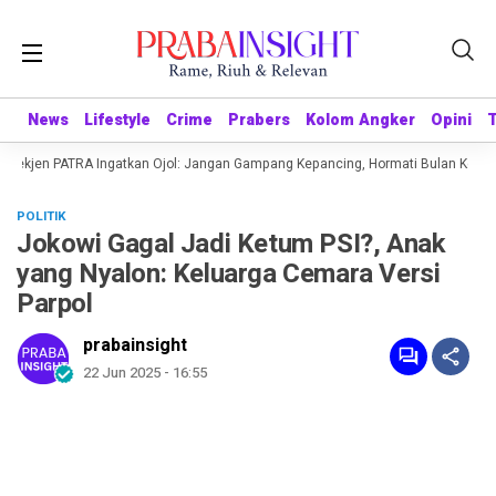
News
News
Lifestyle
Lifestyle
Crime
Crime
Prabers
Prabers
Kolom Angker
Kolom Angker
Opini
Opini
 Sekjen PATRA Ingatkan Ojol: Jangan Gampang Kepancing, Hormati Bulan Kemerd
POLITIK
Jokowi Gagal Jadi Ketum PSI?, Anak
yang Nyalon: Keluarga Cemara Versi
Parpol
prabainsight
22 Jun 2025 - 16:55