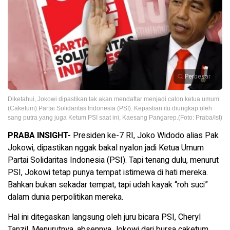
Perbesar
‎Diketahui, Jokowi dipastikan tak akan mendaftar menjadi calon ketua umum
(Caketum) Partai Solidaritas Indonesia (PSI). Kepastian itu diungkap oleh
sang putra yang juga Ketum PSI saat ini, Kaesang Pangarep.(Foto: Praba/Ist)
PRABA INSIGHT-
Presiden ke-7 RI, Joko Widodo alias Pak
Jokowi, dipastikan nggak bakal nyalon jadi Ketua Umum
Partai Solidaritas Indonesia (PSI). Tapi tenang dulu, menurut
PSI, Jokowi tetap punya tempat istimewa di hati mereka.
Bahkan bukan sekadar tempat, tapi udah kayak “roh suci”
dalam dunia perpolitikan mereka.
Hal ini ditegaskan langsung oleh juru bicara PSI, Cheryl
Tanzil. Menurutnya, absennya Jokowi dari bursa caketum