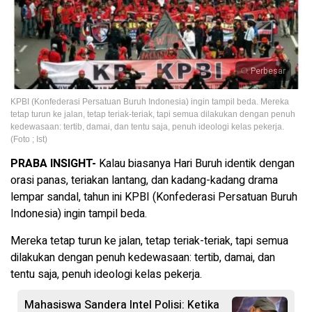
Perbesar
KPBI (Konfederasi Persatuan Buruh Indonesia) ingin tampil beda. Mereka
tetap turun ke jalan, tetap teriak-teriak, tapi semua dilakukan dengan penuh
kedewasaan: tertib, damai, dan tentu saja, penuh ideologi kelas pekerja.
(Foto ; Ist)
PRABA INSIGHT-
Kalau biasanya Hari Buruh identik dengan
orasi panas, teriakan lantang, dan kadang-kadang drama
lempar sandal, tahun ini KPBI (Konfederasi Persatuan Buruh
Indonesia) ingin tampil beda.
Mereka tetap turun ke jalan, tetap teriak-teriak, tapi semua
dilakukan dengan penuh kedewasaan: tertib, damai, dan
tentu saja, penuh ideologi kelas pekerja.
Mahasiswa Sandera Intel Polisi: Ketika