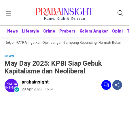
News
News
Lifestyle
Lifestyle
Crime
Crime
Prabers
Prabers
Kolom Angker
Kolom Angker
Opini
Opini
1 Sekjen PATRA Ingatkan Ojol: Jangan Gampang Kepancing, Hormati Bulan Keme
NEWS
May Day 2025: KPBI Siap Gebuk
Kapitalisme dan Neoliberal
prabainsight
28 Apr 2025 - 16:51