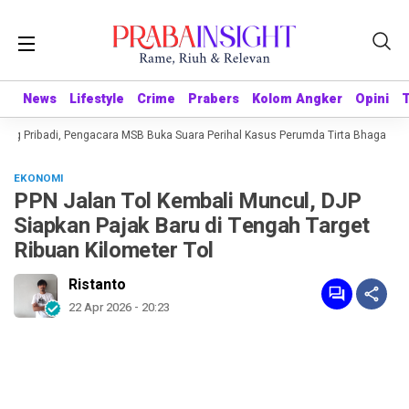
News
News
Lifestyle
Lifestyle
Crime
Crime
Prabers
Prabers
Kolom Angker
Kolom Angker
Opini
Opini
ng Pribadi, Pengacara MSB Buka Suara Perihal Kasus Perumda Tirta Bhagasasi
EKONOMI
PPN Jalan Tol Kembali Muncul, DJP
Siapkan Pajak Baru di Tengah Target
Ribuan Kilometer Tol
Ristanto
22 Apr 2026 - 20:23