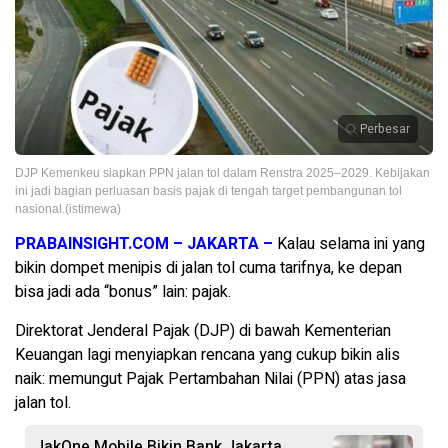
Perbesar
DJP Kemenkeu siapkan PPN jalan tol dalam Renstra 2025–2029. Kebijakan
ini jadi bagian perluasan basis pajak di tengah target pembangunan tol
nasional.(istimewa)
PRABAINSIGHT.COM – JAKARTA –
Kalau selama ini yang
bikin dompet menipis di jalan tol cuma tarifnya, ke depan
bisa jadi ada “bonus” lain: pajak.
Direktorat Jenderal Pajak (DJP) di bawah Kementerian
Keuangan lagi menyiapkan rencana yang cukup bikin alis
naik: memungut Pajak Pertambahan Nilai (PPN) atas jasa
jalan tol.
JakOne Mobile Bikin Bank Jakarta