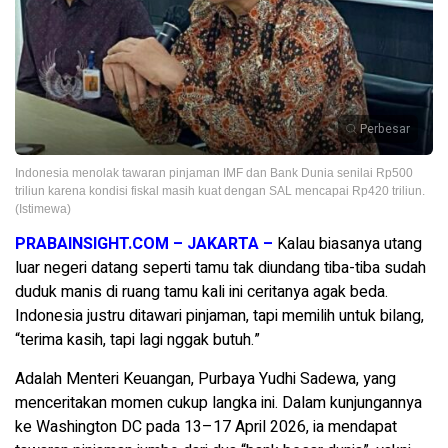
Perbesar
Indonesia menolak tawaran pinjaman IMF dan Bank Dunia senilai Rp500
triliun karena kondisi fiskal masih kuat dengan SAL mencapai Rp420 triliun.
(Istimewa)
PRABAINSIGHT.COM – JAKARTA –
Kalau biasanya utang
luar negeri datang seperti tamu tak diundang tiba-tiba sudah
duduk manis di ruang tamu kali ini ceritanya agak beda.
Indonesia justru ditawari pinjaman, tapi memilih untuk bilang,
“terima kasih, tapi lagi nggak butuh.”
Adalah Menteri Keuangan, Purbaya Yudhi Sadewa, yang
menceritakan momen cukup langka ini. Dalam kunjungannya
ke Washington DC pada 13–17 April 2026, ia mendapat