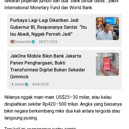
tawaran pinjaman jumbo dari dua “bank besar dunia”, yakni
International Monetary Fund dan World Bank.
Purbaya Lagi-Lagi Dikaitkan Jadi
Gubernur BI, Responsnya Santai: “Itu
Isu Abadi, Nggak Pernah Jadi”
Dewanata
28/07/2026
JakOne Mobile Bikin Bank Jakarta
Panen Penghargaan, Bukti
Transformasi Digital Bukan Sekadar
Gimmick
Utami
4/08/2026
Nilainya nggak main-main: US$25–30 miliar, atau kalau
dirupiahkan sekitar Rp420–500 triliun. Angka yang biasanya
bikin negara berkembang mikir dua kali antara tergoda atau
langsung pusing.