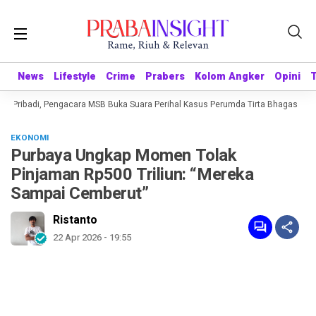
News
News
Lifestyle
Lifestyle
Crime
Crime
Prabers
Prabers
Kolom Angker
Kolom Angker
Opini
Opini
g Pribadi, Pengacara MSB Buka Suara Perihal Kasus Perumda Tirta Bhagasasi
EKONOMI
Purbaya Ungkap Momen Tolak
Pinjaman Rp500 Triliun: “Mereka
Sampai Cemberut”
Ristanto
22 Apr 2026 - 19:55