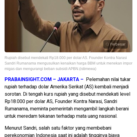
Perbesar
Rupiah disebut mendekati Rp18.000 per dolar AS. Founder Kontra Narasi
Sandri Rumanama mengusulkan kenaikan harga BBM untuk menekan impor
migas dan mengurangi beban subsidi APBN.(istimewa)
PRABAINSIGHT.COM – JAKARTA –
Pelemahan nilai tukar
rupiah terhadap dolar Amerika Serikat (AS) kembali menjadi
sorotan. Di tengah kurs rupiah yang disebut mendekati level
Rp18.000 per dolar AS, Founder Kontra Narasi, Sandri
Rumanama, meminta pemerintah mengambil langkah berani
untuk meredam tekanan terhadap mata uang nasional.
Menurut Sandri, salah satu faktor yang membebani
perekonomian Indonesia saat ini adalah tingginya biaya