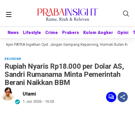
News
News
Lifestyle
Lifestyle
Crime
Crime
Prabers
Prabers
Kolom Angker
Kolom Angker
Opini
Opini
 Sekjen PATRA Ingatkan Ojol: Jangan Gampang Kepancing, Hormati Bulan Kemerd
EKONOMI
Rupiah Nyaris Rp18.000 per Dolar AS,
Sandri Rumanama Minta Pemerintah
Berani Naikkan BBM
Utami
1 Jun 2026 - 16:03