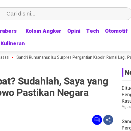
rabers
rabers
Kolom Angker
Kolom Angker
Opini
Opini
Tech
Tech
Otomotif
Otomotif
Kulineran
Kulineran
Sandri Rumanama: Isu Surpres Pergantian Kapolri Ramai Lagi, Padahal D
N
pat? Sudahlah, Saya yang
Ditu
owo Pastikan Negara
Pen
Kasu
Agust
Sand
Perg