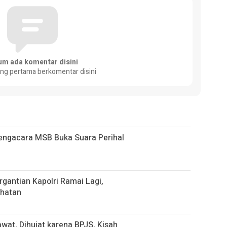
um ada komentar disini
ang pertama berkomentar disini
Pengacara MSB Buka Suara Perihal
gantian Kapolri Ramai Lagi,
ihatan
t, Dihujat karena BPJS, Kisah