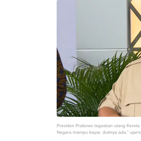
Presiden Prabowo tegaskan utang Kereta
Negara mampu bayar, duitnya ada,” ujarn