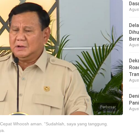
Dasa
Agust
Del
Dihu
Bera
Agust
Deka
Road
Tra
Agust
Deni
Pani
Perbesar
Agust
 Cepat Whoosh aman. “Sudahlah, saya yang tanggung.
ya.