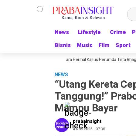
News
News
Lifestyle
Lifestyle
Crime
Crime
P
P
Bisnis
Bisnis
Music
Music
Film
Film
Sport
Sport
di, Pengacara MSB Buka Suara Perihal Kasus Perumda Tirta Bhagasasi
NEWS
“Utang Kereta Ce
Tanggung!” Prab
Mampu Bayar
prabainsight
4 Nov 2025 - 07:38