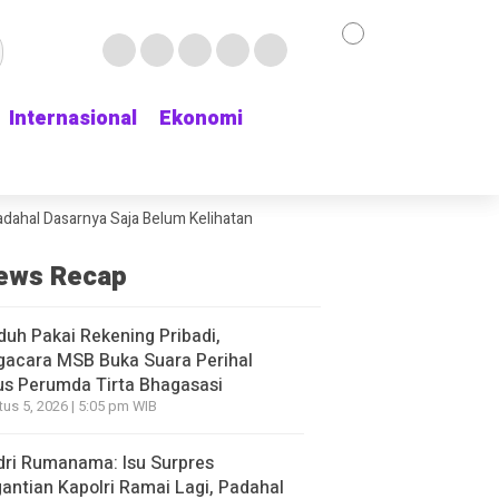
Internasional
Internasional
Ekonomi
Ekonomi
asarnya Saja Belum Kelihatan
Delapan Jam Menunggu Kamar Rawat, Dihu
ews Recap
duh Pakai Rekening Pribadi,
gacara MSB Buka Suara Perihal
s Perumda Tirta Bhagasasi
us 5, 2026 | 5:05 pm WIB
ri Rumanama: Isu Surpres
antian Kapolri Ramai Lagi, Padahal